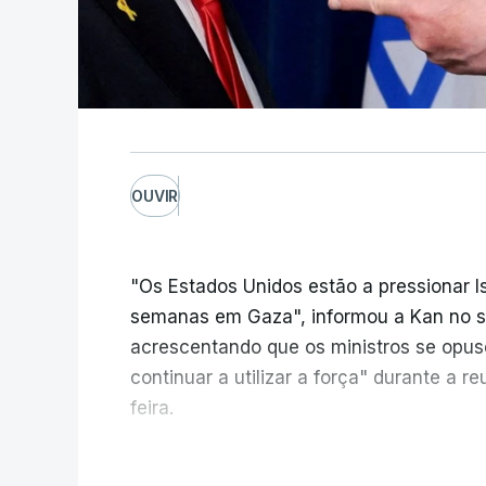
OUVIR
"Os Estados Unidos estão a pressionar I
semanas em Gaza", informou a Kan no seu
acrescentando que os ministros se opu
continuar a utilizar a força" durante a 
feira.
A ideia de uma trégua tem a ver com a 
V