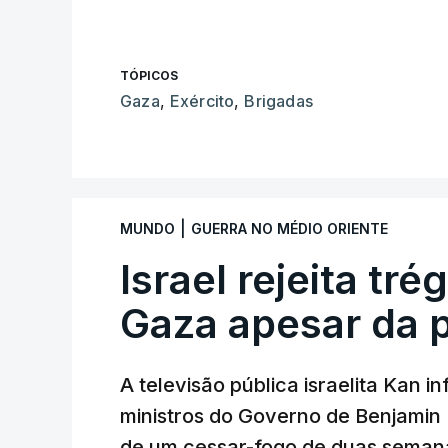
TÓPICOS
Gaza
,
Exército
,
Brigadas
|
MUNDO
GUERRA NO MÉDIO ORIENTE
Israel rejeita tr
Gaza apesar da 
A televisão pública israelita Kan i
ministros do Governo de Benjami
de um cessar-fogo de duas semana