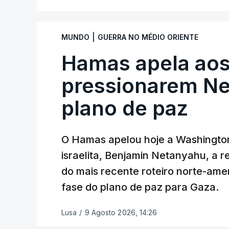
aplicação do plano de desarmamento d
Além disso, o correspondente do canal d
|
MUNDO
GUERRA NO MÉDIO ORIENTE
teve acesso às deliberações do Gabinete
ficou por decidir a autorização formal d
Hamas apela aos
Internacional de Estabilização, um cont
pressionarem Ne
Conselho da Paz promovido por Trump.
plano de paz
Meios de comunicação social israelitas 
Segurança do país, que o órgão presidi
quinta-feira a retoma dos ataques aére
O Hamas apelou hoje a Washington 
feira.
israelita, Benjamin Netanyahu, a r
do mais recente roteiro norte-ame
"O Hamas aceitou o plano de 15 pontos, 
fase do plano de paz para Gaza.
Israel", advertiu durante a reunião o bri
inteligência militar do Exército israelita
Lusa
/
9 Agosto 2026, 14:26
Hayom e reproduzidas por outros meios 