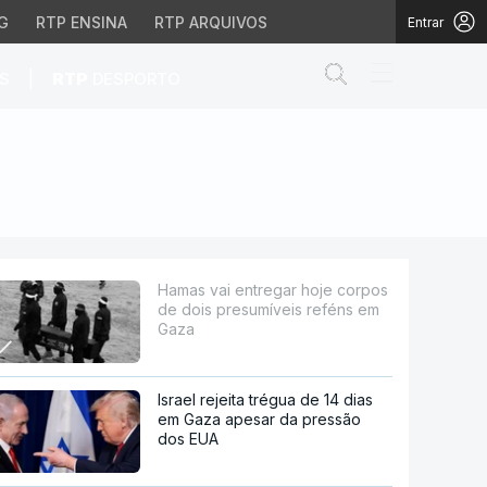
G
RTP ENSINA
RTP ARQUIVOS
Entrar
Abrir campo de
|
S
RTP
DESPORTO
presumíveis reféns em 
Hamas vai entregar hoje corpos
de dois presumíveis reféns em
Gaza
Israel rejeita trégua de 14 dias
em Gaza apesar da pressão
dos EUA