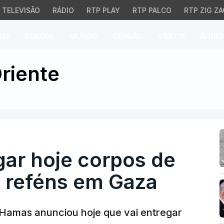
TELEVISÃO
RÁDIO
RTP PLAY
RTP PALCO
RTP ZIG ZA
026
EUROPA
MUNDO
OPINIÃO
VÍDEOS
ÁUDIO
r hoje corpos de dois 
riente
gar hoje corpos de
s reféns em Gaza
 Hamas anunciou hoje que vai entregar