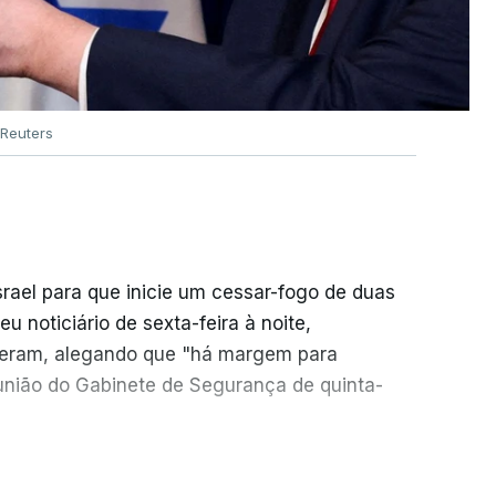
Reuters
srael para que inicie um cessar-fogo de duas
 noticiário de sexta-feira à noite,
seram, alegando que "há margem para
reunião do Gabinete de Segurança de quinta-
necessidade de travar os ataques com vista à
ER MAIS