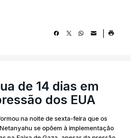
égua de 14 dias em
pressão dos EUA
nformou na noite de sexta-feira que os
n Netanyahu se opõem à implementação
s na Faixa de Gaza, apesar da pressão