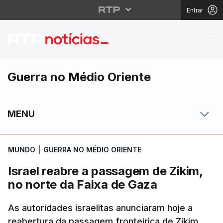
Entrar
Israel reabre a passag
Guerra no Médio Oriente
MENU
MUNDO
|
GUERRA NO MÉDIO ORIENTE
Israel reabre a passagem de Zikim,
no norte da Faixa de Gaza
As autoridades israelitas anunciaram hoje a
reabertura da passagem fronteiriça de Zikim,