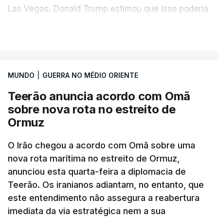
Las Vegas, Donald Trump estimou que isso poderia
acontecer "amanhã [hoje] ou no dia seguinte".
VER MAIS
O secretário de Estado norte-americano, Marco
Rubio, tinha dado conta na terça-feira de
"progressos" nas negociações com o Irão e Omã,
MUNDO
|
GUERRA NO MÉDIO ORIENTE
cujas costas se situam ao longo do estreito.
Teerão anuncia acordo com Omã
sobre nova rota no estreito de
Segundo o meio de comunicação Axios, que cita
Ormuz
"fontes regionais" não identificadas, e
stá em
discussão um acordo temporário de 60 dias
O Irão chegou a acordo com Omã sobre uma
para organizar a passagem no estreito entre o
nova rota marítima no estreito de Ormuz,
Irão e o sultanato de Omã.
anunciou esta quarta-feira a diplomacia de
Teerão. Os iranianos adiantam, no entanto, que
Este acordo preliminar prevê, segundo o Axios, que
este entendimento não assegura a reabertura
todo o transporte marítimo que entre através do
imediata da via estratégica nem a sua
estreito utilize uma rota a norte nas águas