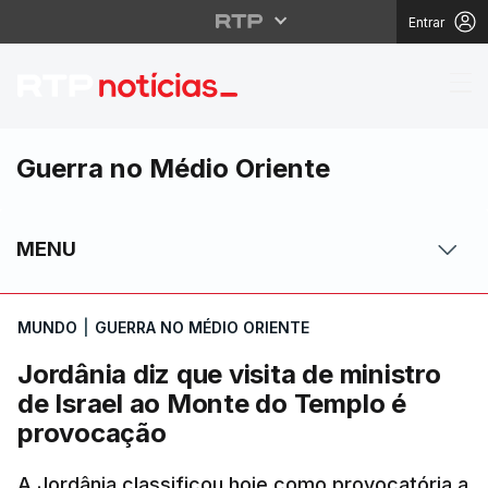
Entrar
Jordânia diz que visit
Guerra no Médio Oriente
MENU
MUNDO
|
GUERRA NO MÉDIO ORIENTE
Jordânia diz que visita de ministro
de Israel ao Monte do Templo é
provocação
A Jordânia classificou hoje como provocatória a