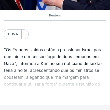
Reuters
OUVIR
"Os Estados Unidos estão a pressionar Israel para
que inicie um cessar-fogo de duas semanas em
Gaza", informou a Kan no seu noticiário de sexta-
feira à noite, acrescentando que os ministros se
opuseram, alegando que "há margem para
continuar a utilizar a força" durante a reunião do
Gabinete de Segurança de quinta-feira.
VER MAIS
A ideia de uma trégua tem a ver com a
necessidade de travar os ataques com vista à