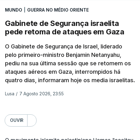
aplicação do plano de desarmamento do Hamas.
MUNDO
|
GUERRA NO MÉDIO ORIENTE
Gabinete de Segurança israelita
Além disso, o correspondente do canal de
pede retoma de ataques em Gaza
televisão israelita i24News, que também teve
acesso às deliberações do Gabinete, recordou na
O Gabinete de Segurança de Israel, liderado
sexta-feira que, após a reunião, ficou por decidir a
pelo primeiro-ministro Benjamin Netanyahu,
autorização formal de Israel para a entrada em
pediu na sua última sessão que se retomem os
Gaza da Força Internacional de Estabilização, um
ataques aéreos em Gaza, interrompidos há
contingente multinacional proposto no âmbito do
quatro dias, informaram hoje os media israelitas.
Conselho da Paz promovido por Trump.
Lusa
/
7 Agosto 2026, 23:55
Meios de comunicação social israelitas
informaram, após a reunião do Gabinete de
Segurança do país, que o órgão presidido por
OUVIR
Netanyahu exigiu durante a sessão de quinta-feira
a retoma dos ataques aéreos em Gaza,