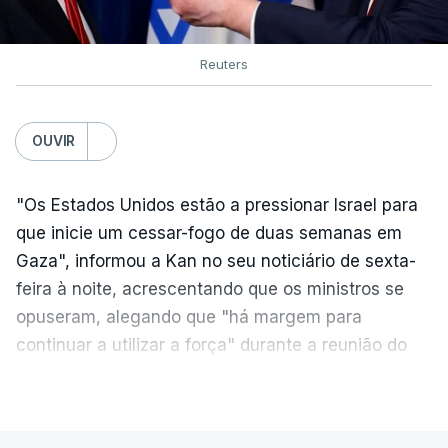
Reuters
OUVIR
"Os Estados Unidos estão a pressionar Israel para
que inicie um cessar-fogo de duas semanas em
Gaza", informou a Kan no seu noticiário de sexta-
feira à noite, acrescentando que os ministros se
opuseram, alegando que "há margem para
continuar a utilizar a força" durante a reunião do
Gabinete de Segurança de quinta-feira.
VER MAIS
A ideia de uma trégua tem a ver com a