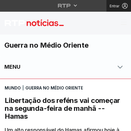
Entrar
Libertação dos reféns
Guerra no Médio Oriente
MENU
MUNDO
|
GUERRA NO MÉDIO ORIENTE
Libertação dos reféns vai começar
na segunda-feira de manhã --
Hamas
Um alto responsável do Hamas afirmou hoje à