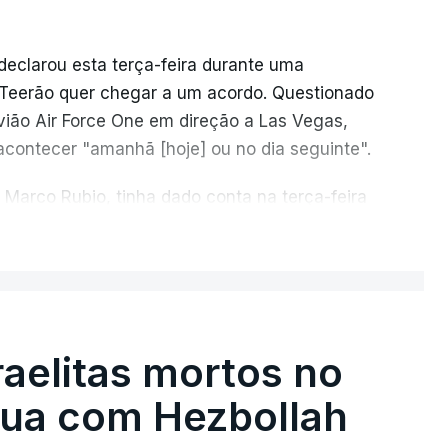
declarou esta terça-feira durante uma
e Teerão quer chegar a um acordo. Questionado
vião Air Force One em direção a Las Vegas,
acontecer "amanhã [hoje] ou no dia seguinte".
 Marco Rubio, tinha dado conta na terça-feira
Irão e Omã, cujas costas se situam ao longo
ER MAIS
e cita "fontes regionais" não identificadas,
rio de 60 dias para organizar a passagem
 de Omã.
raelitas mortos no
gua com Hezbollah
 Axios, que todo o transporte marítimo que
a a norte nas águas iranianas, e que qualquer