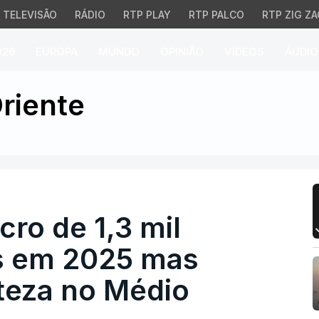
TELEVISÃO
RÁDIO
RTP PLAY
RTP PALCO
RTP ZIG ZA
026
EUROPA
MUNDO
OPINIÃO
VÍDEOS
ÁUDIO
o de 1,3 mil milhões de
riente
cro de 1,3 mil
s em 2025 mas
rteza no Médio