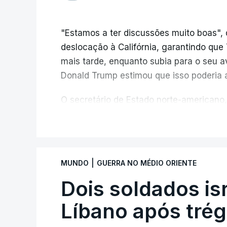
"Estamos a ter discussões muito boas", 
deslocação à Califórnia, garantindo qu
mais tarde, enquanto subia para o seu a
Donald Trump estimou que isso poderia 
O secretário de Estado norte-americano,
de "progressos" nas negociações com o 
V
do estreito.
Segundo o meio de comunicação Axios, qu
|
MUNDO
GUERRA NO MÉDIO ORIENTE
e
stá em discussão um acordo temporá
no estreito entre o Irão e o sultanato
Dois soldados is
Líbano após tré
Este acordo preliminar prevê, segundo o
entre através do estreito utilize uma rot