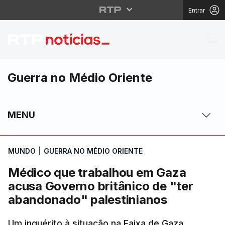
Entrar
Médico que trabalhou 
Guerra no Médio Oriente
MENU
MUNDO
|
GUERRA NO MÉDIO ORIENTE
Médico que trabalhou em Gaza
acusa Governo britânico de "ter
abandonado" palestinianos
Um inquérito à situação na Faixa de Gaza