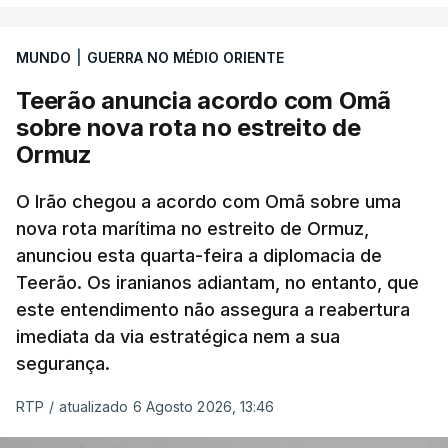
marroquinas. O contrato foi concedido à Arkel
International, uma empresa com sede no Louisiana
MUNDO
|
GUERRA NO MÉDIO ORIENTE
que já colaborou com a Administração norte-
americana em projetos no Médio Oriente,
Teerão anuncia acordo com Omã
nomeadamente no Iraque.
sobre nova rota no estreito de
Ormuz
Com uma área muito reduzida,
esta pequena base
militar deverá ficar nos 60 por cento de
O Irão chegou a acordo com Omã sobre uma
nova rota marítima no estreito de Ormuz,
território de Gaza que Israel controla e a cerca
anunciou esta quarta-feira a diplomacia de
de 1,5 quilómetros da fronteira com Israel.
Teerão. Os iranianos adiantam, no entanto, que
Permite, desta forma, uma extração rápida em
este entendimento não assegura a reabertura
caso de ataque.
imediata da via estratégica nem a sua
segurança.
Segundo um funcionário do Conselho de Paz, a
organização está na “fase final de preparação de
RTP
/
atualizado 6 Agosto 2026, 13:46
vários contratos” e que um deles “diz respeito às