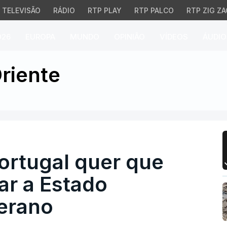
TELEVISÃO
RÁDIO
RTP PLAY
RTP PALCO
RTP ZIG ZA
026
EUROPA
MUNDO
OPINIÃO
VÍDEOS
ÁUDIO
tugal quer que ocupaçã
riente
ortugal quer que
ar a Estado
berano