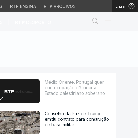
G
RTP ENSINA
RTP ARQUIVOS
Entrar
Abrir campo de
|
S
RTP
DESPORTO
o dê lugar a Estado pal
Médio Oriente. Portugal quer
que ocupação dê lugar a
Estado palestiniano soberano
Conselho da Paz de Trump
emitiu contrato para construção
de base militar