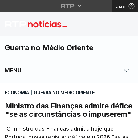
Entrar
Ministro das Finanças
Guerra no Médio Oriente
MENU
ECONOMIA
|
GUERRA NO MÉDIO ORIENTE
Ministro das Finanças admite défice
"se as circunstâncias o impuserem"
O ministro das Finanças admitiu hoje que
Portugal possa registar défice em 2026 "se as