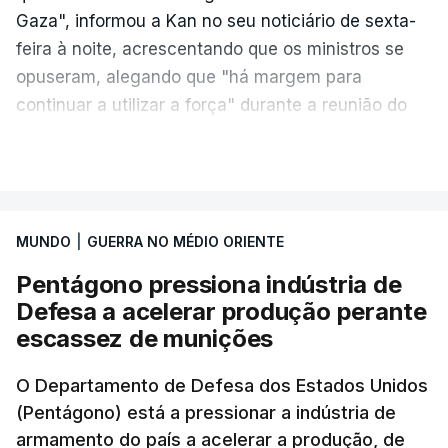
Gaza", informou a Kan no seu noticiário de sexta-
feira à noite, acrescentando que os ministros se
opuseram, alegando que "há margem para
continuar a utilizar a força" durante a reunião do
Gabinete de Segurança de quinta-feira.
VER MAIS
A ideia de uma trégua tem a ver com a
necessidade de travar os ataques com vista à
aplicação do plano de desarmamento do Hamas.
MUNDO
|
GUERRA NO MÉDIO ORIENTE
Pentágono pressiona indústria de
Além disso, o correspondente do canal de
Defesa a acelerar produção perante
televisão israelita i24News, que também teve
escassez de munições
acesso às deliberações do Gabinete, recordou na
sexta-feira que, após a reunião, ficou por decidir a
O Departamento de Defesa dos Estados Unidos
autorização formal de Israel para a entrada em
(Pentágono) está a pressionar a indústria de
Gaza da Força Internacional de Estabilização, um
armamento do país a acelerar a produção, de