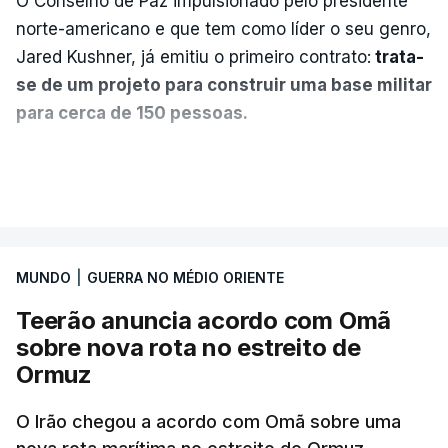
O Conselho de Paz impulsionado pelo presidente
norte-americano e que tem como líder o seu genro,
Jared Kushner, já emitiu o primeiro contrato:
trata-
se de um projeto para construir uma base militar
para cerca de 150 pessoas.
Segundo o diário britânico
The Guardian
, este
VER MAIS
posto avançado deverá abrigar tropas
marroquinas. O contrato foi concedido à Arkel
International, uma empresa com sede no Louisiana
MUNDO
|
GUERRA NO MÉDIO ORIENTE
que já colaborou com a Administração norte-
americana em projetos no Médio Oriente,
Teerão anuncia acordo com Omã
nomeadamente no Iraque.
sobre nova rota no estreito de
Ormuz
Com uma área muito reduzida,
esta pequena base
militar deverá ficar nos 60 por cento de
O Irão chegou a acordo com Omã sobre uma