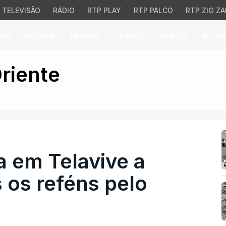
TELEVISÃO
RÁDIO
RTP PLAY
RTP PALCO
RTP ZIG ZA
026
EUROPA
MUNDO
OPINIÃO
VÍDEOS
ÁUDIO
em Telavive a entrega d
riente
a em Telavive a
 os reféns pelo