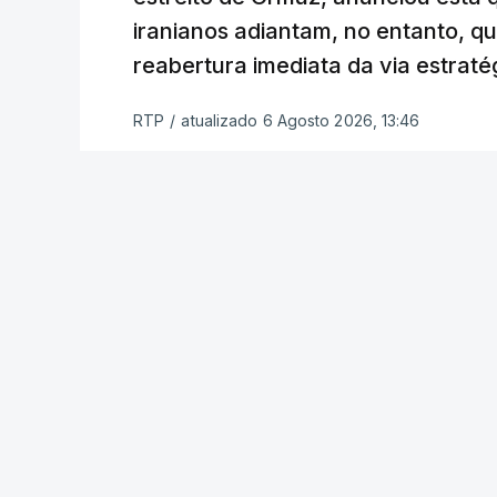
“Este contrato será um dos muitos essen
iranianos adiantam, no entanto, q
funcionário.
reabertura imediata da via estrat
Inicialmente, os
planos para esta base mi
RTP
/
atualizado 6 Agosto 2026, 13:46
Estabilização previam uma capacidade pa
Em novembro de 2025, uma resolução d
estabelecimento de uma Força Internacio
incerto, a esta altura, quem poderá con
ser efetivamente mobilizada.
Marrocos foi um dos países que se pr
hoje mesmo, o Uganda aprovou no Parl
necessidade.
Na semana passada, o presidente nort