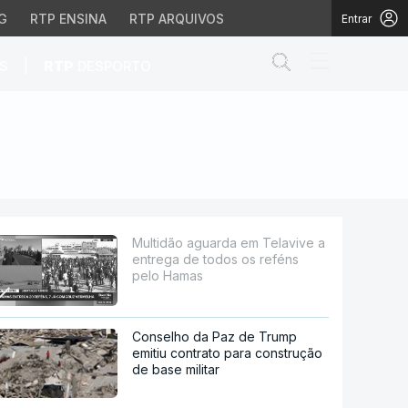
G
RTP ENSINA
RTP ARQUIVOS
Entrar
Abrir campo de
|
S
RTP
DESPORTO
e todos os reféns pelo
Multidão aguarda em Telavive a
entrega de todos os reféns
pelo Hamas
Conselho da Paz de Trump
emitiu contrato para construção
de base militar