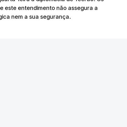
ciais para o futuro de Gaza”, acrescenta este
ue este entendimento não assegura a
égica nem a sua segurança.
litar
para uma futura Força Internacional de
ra 5.000 militares.
o Conselho de Segurança da ONU aprovou o
nal de Estabilização para Gaza, sendo ainda
tribuir com o envio de tropas ou quando poderá
edispôs a contribuir com um contingente e
amento o envio de militares, em caso de
e-americano anunciou um acordo com o Hamas