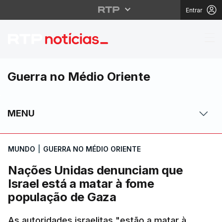
Entrar
Nações Unidas denunci
Guerra no Médio Oriente
MENU
MUNDO
|
GUERRA NO MÉDIO ORIENTE
Nações Unidas denunciam que
Israel está a matar à fome
população de Gaza
As autoridades israelitas "estão a matar à