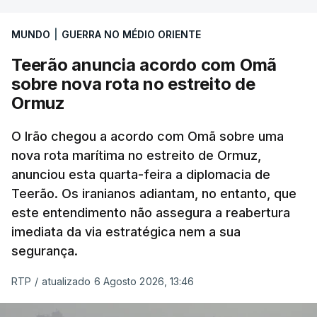
International, uma empresa com sede no Louisiana
MUNDO
|
GUERRA NO MÉDIO ORIENTE
que já colaborou com a Administração norte-
americana em projetos no Médio Oriente,
Teerão anuncia acordo com Omã
nomeadamente no Iraque.
sobre nova rota no estreito de
Ormuz
Com uma área muito reduzida,
esta pequena base
militar deverá ficar nos 60 por cento de
O Irão chegou a acordo com Omã sobre uma
nova rota marítima no estreito de Ormuz,
território de Gaza que Israel controla e a cerca
anunciou esta quarta-feira a diplomacia de
de 1,5 quilómetros da fronteira com Israel.
Teerão. Os iranianos adiantam, no entanto, que
Permite, desta forma, uma extração rápida em
este entendimento não assegura a reabertura
caso de ataque.
imediata da via estratégica nem a sua
segurança.
Segundo um funcionário do Conselho de Paz, a
organização está na “fase final de preparação de
RTP
/
atualizado 6 Agosto 2026, 13:46
vários contratos” e que um deles “diz respeito às
instalações de apoio à Força Internacional de