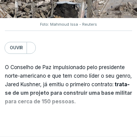
Foto: Mahmoud Issa - Reuters
OUVIR
O Conselho de Paz impulsionado pelo presidente
norte-americano e que tem como líder o seu genro,
Jared Kushner, já emitiu o primeiro contrato:
trata-
se de um projeto para construir uma base militar
para cerca de 150 pessoas.
Segundo o diário britânico
The Guardian
, este
VER MAIS
posto avançado deverá abrigar tropas
marroquinas. O contrato foi concedido à Arkel