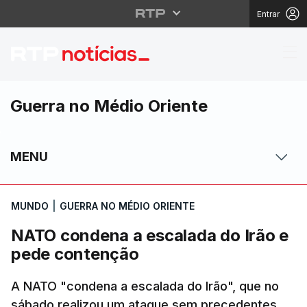
Entrar
NATO condena a escal
Guerra no Médio Oriente
MENU
MUNDO
|
GUERRA NO MÉDIO ORIENTE
NATO condena a escalada do Irão e
pede contenção
A NATO "condena a escalada do Irão", que no
sábado realizou um ataque sem precedentes