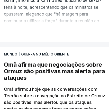
Gaza", informou a Kan no seu noticiário de sexta-
feira à noite, acrescentando que os ministros se
opuseram, alegando que "há margem para
continuar a utilizar a força" durante a reunião do
Gabinete de Segurança de quinta-feira.
VER MAIS
A ideia de uma trégua tem a ver com a
necessidade de travar os ataques com vista à
aplicação do plano de desarmamento do Hamas.
MUNDO
|
GUERRA NO MÉDIO ORIENTE
Omã afirma que negociações sobre
Além disso, o correspondente do canal de
Ormuz são positivas mas alerta para
televisão israelita i24News, que também teve
ataques
acesso às deliberações do Gabinete, recordou na
sexta-feira que, após a reunião, ficou por decidir a
Omã afirmou hoje que as conversações com
autorização formal de Israel para a entrada em
Teerão sobre a navegação no Estreito de Ormuz
Gaza da Força Internacional de Estabilização, um
são positivas, mas alertou que os ataques
contingente multinacional proposto no âmbito do
contra navios podem afetar as negociações.