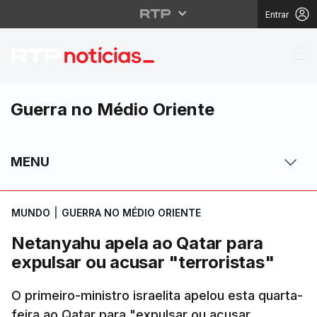
Entrar
Netanyahu apela ao Qat
Guerra no Médio Oriente
MENU
MUNDO
|
GUERRA NO MÉDIO ORIENTE
Netanyahu apela ao Qatar para
expulsar ou acusar "terroristas"
O primeiro-ministro israelita apelou esta quarta-
feira ao Qatar para "expulsar ou acusar