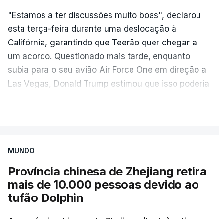
"Estamos a ter discussões muito boas", declarou
esta terça-feira durante uma deslocação à
Califórnia, garantindo que Teerão quer chegar a
um acordo. Questionado mais tarde, enquanto
subia para o seu avião Air Force One em direção a
Las Vegas, Donald Trump estimou que isso poderia
acontecer "amanhã [hoje] ou no dia seguinte".
VER MAIS
O secretário de Estado norte-americano, Marco
Rubio, tinha dado conta na terça-feira de
"progressos" nas negociações com o Irão e Omã,
MUNDO
cujas costas se situam ao longo do estreito.
Província chinesa de Zhejiang retira
mais de 10.000 pessoas devido ao
Segundo o meio de comunicação Axios, que cita
tufão Dolphin
"fontes regionais" não identificadas, e
stá em
discussão um acordo temporário de 60 dias