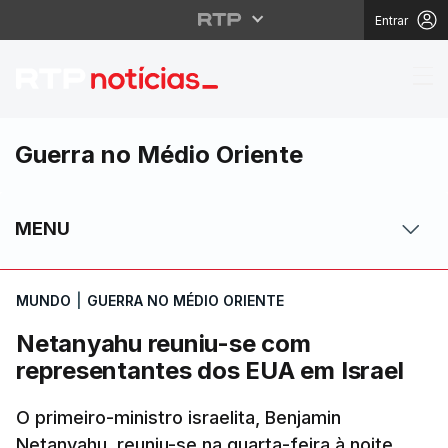
Entrar
Netanyahu reuniu-se c
Guerra no Médio Oriente
MENU
MUNDO
|
GUERRA NO MÉDIO ORIENTE
Netanyahu reuniu-se com
representantes dos EUA em Israel
O primeiro-ministro israelita, Benjamin
Netanyahu, reuniu-se na quarta-feira à noite