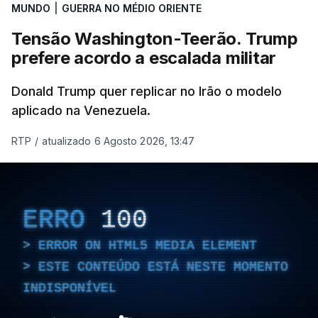
MUNDO
|
GUERRA NO MÉDIO ORIENTE
Tensão Washington-Teerão. Trump
prefere acordo a escalada militar
Donald Trump quer replicar no Irão o modelo
aplicado na Venezuela.
RTP
/
atualizado 6 Agosto 2026, 13:47
ERRO
100
ERROR ON HTML5 MEDIA ELEMENT
ESTE CONTEÚDO ESTÁ NESTE MOMENTO
INDISPONÍVEL