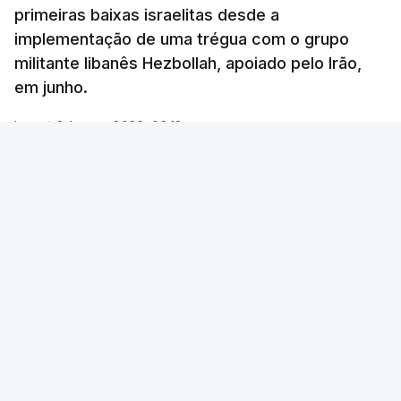
primeiras baixas israelitas desde a
implementação de uma trégua com o grupo
militante libanês Hezbollah, apoiado pelo Irão,
em junho.
Lusa
/
6 Agosto 2026, 06:18
Foto: Reuters