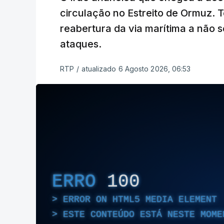
circulação no Estreito de Ormuz. T
reabertura da via marítima a não 
ataques.
RTP
/
atualizado 6 Agosto 2026, 06:53
ERRO
100
ERROR ON HTML5 MEDIA ELEMENT
ESTE CONTEÚDO ESTÁ NESTE MOME