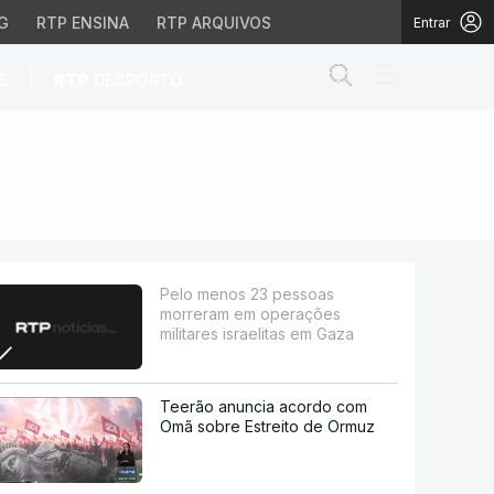
G
RTP ENSINA
RTP ARQUIVOS
Entrar
Abrir campo de
|
S
RTP
DESPORTO
ções militares israeli
Pelo menos 23 pessoas
morreram em operações
militares israelitas em Gaza
Teerão anuncia acordo com
Omã sobre Estreito de Ormuz