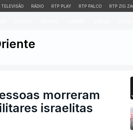
TELEVISÃO
RÁDIO
RTP PLAY
RTP PALCO
RTP ZIG ZA
026
EUROPA
MUNDO
OPINIÃO
VÍDEOS
ÁUDIO
soas morreram em opera
riente
pessoas morreram
itares israelitas