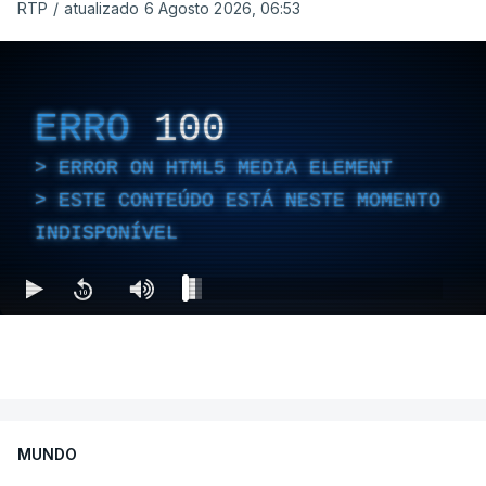
RTP
/
atualizado 6 Agosto 2026, 06:53
ERRO
100
ERROR ON HTML5 MEDIA ELEMENT
ESTE CONTEÚDO ESTÁ NESTE MOMENTO
INDISPONÍVEL
MUNDO