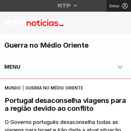
Entrar
Portugal desaconselha 
Guerra no Médio Oriente
MENU
MUNDO
|
GUERRA NO MÉDIO ORIENTE
Portugal desaconselha viagens para
a região devido ao conflito
O Governo português desaconselha todas as
viagens para Israel e Irão dada a atual situação