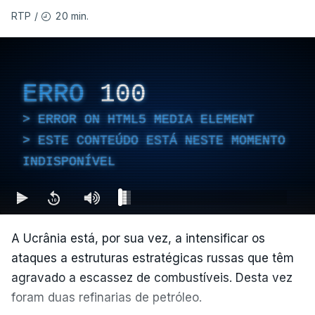
20 min.
RTP
/
ERRO
100
ERROR ON HTML5 MEDIA ELEMENT
ESTE CONTEÚDO ESTÁ NESTE MOMENTO
INDISPONÍVEL
A Ucrânia está, por sua vez, a intensificar os
ataques a estruturas estratégicas russas que têm
agravado a escassez de combustíveis. Desta vez
foram duas refinarias de petróleo.