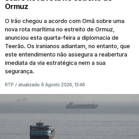
Ormuz
Com uma área muito reduzida,
esta pequena base
militar deverá ficar nos 60 por cento de
O Irão chegou a acordo com Omã sobre uma
nova rota marítima no estreito de Ormuz,
território de Gaza que Israel controla e a cerca
anunciou esta quarta-feira a diplomacia de
de 1,5 quilómetros da fronteira com Israel.
Teerão. Os iranianos adiantam, no entanto, que
Permite, desta forma, uma extração rápida em
este entendimento não assegura a reabertura
caso de ataque.
imediata da via estratégica nem a sua
segurança.
Segundo um funcionário do Conselho de Paz, a
organização está na “fase final de preparação de
RTP
/
atualizado 6 Agosto 2026, 13:46
vários contratos” e que um deles “diz respeito às
instalações de apoio à Força Internacional de
Estabilização”.
“Este contrato será um dos muitos essenciais para
o futuro de Gaza”, acrescenta este funcionário.