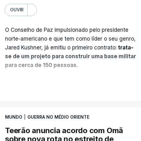
OUVIR
O Conselho de Paz impulsionado pelo presidente
norte-americano e que tem como líder o seu genro,
Jared Kushner, já emitiu o primeiro contrato:
trata-
se de um projeto para construir uma base militar
para cerca de 150 pessoas.
Segundo o diário britânico
The Guardian
, este
VER MAIS
posto avançado deverá abrigar tropas
marroquinas. O contrato foi concedido à Arkel
International, uma empresa com sede no Louisiana
MUNDO
|
GUERRA NO MÉDIO ORIENTE
que já colaborou com a Administração norte-
americana em projetos no Médio Oriente,
Teerão anuncia acordo com Omã
nomeadamente no Iraque.
sobre nova rota no estreito de