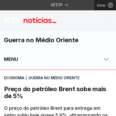
Entrar
Preço do petróleo Bre
Guerra no Médio Oriente
MENU
ECONOMIA
|
GUERRA NO MÉDIO ORIENTE
Preço do petróleo Brent sobe mais
de 5%
O preço do petróleo Brent para entrega em
junho subiu hoje quase 5,6%, ultrapassando os