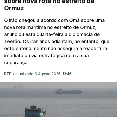
sobre nova rota no estreito de
Ormuz
Com uma área muito reduzida,
esta pequena base
militar deverá ficar nos 60 por cento de
O Irão chegou a acordo com Omã sobre uma
nova rota marítima no estreito de Ormuz,
território de Gaza que Israel controla e a cerca
anunciou esta quarta-feira a diplomacia de
de 1,5 quilómetros da fronteira com Israel.
Teerão. Os iranianos adiantam, no entanto, que
Permite, desta forma, uma extração rápida em
este entendimento não assegura a reabertura
caso de ataque.
imediata da via estratégica nem a sua
segurança.
Segundo um funcionário do Conselho de Paz, a
organização está na “fase final de preparação de
RTP
/
atualizado 6 Agosto 2026, 13:46
vários contratos” e que um deles “diz respeito às
instalações de apoio à Força Internacional de
Estabilização”.
“Este contrato será um dos muitos essenciais para
o futuro de Gaza”, acrescenta este funcionário.