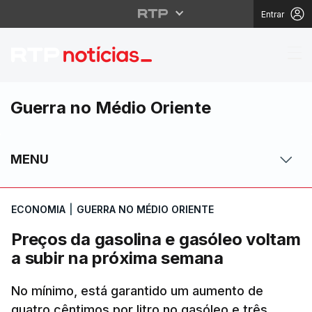
Entrar
Preços da gasolina e 
Guerra no Médio Oriente
MENU
ECONOMIA
|
GUERRA NO MÉDIO ORIENTE
Preços da gasolina e gasóleo voltam
a subir na próxima semana
No mínimo, está garantido um aumento de
quatro cêntimos por litro no gasóleo e três