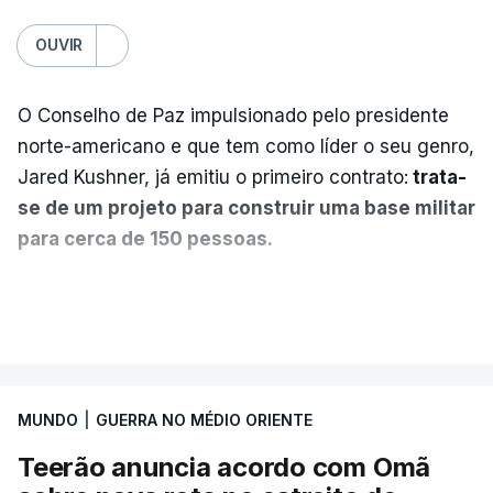
OUVIR
O Conselho de Paz impulsionado pelo presidente
norte-americano e que tem como líder o seu genro,
Jared Kushner, já emitiu o primeiro contrato:
trata-
se de um projeto para construir uma base militar
para cerca de 150 pessoas.
Segundo o diário britânico
The Guardian
, este
VER MAIS
posto avançado deverá abrigar tropas
marroquinas. O contrato foi concedido à Arkel
International, uma empresa com sede no Louisiana
MUNDO
|
GUERRA NO MÉDIO ORIENTE
que já colaborou com a Administração norte-
americana em projetos no Médio Oriente,
Teerão anuncia acordo com Omã
nomeadamente no Iraque.