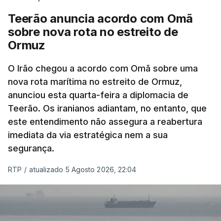
cujas costas se situam ao longo do estreito.
Teerão anuncia acordo com Omã
sobre nova rota no estreito de
Segundo o meio de comunicação Axios, que cita
Ormuz
"fontes regionais" não identificadas, e
stá em
discussão um acordo temporário de 60 dias
O Irão chegou a acordo com Omã sobre uma
para organizar a passagem no estreito entre o
nova rota marítima no estreito de Ormuz,
Irão e o sultanato de Omã.
anunciou esta quarta-feira a diplomacia de
Teerão. Os iranianos adiantam, no entanto, que
Este acordo preliminar prevê, segundo o Axios, que
este entendimento não assegura a reabertura
todo o transporte marítimo que entre através do
imediata da via estratégica nem a sua
estreito utilize uma rota a norte nas águas
segurança.
iranianas, e que qualquer navio que saia siga uma
trajetória meridional nas águas controladas por
RTP
/
atualizado 5 Agosto 2026, 22:04
Omã, tudo isto sem portagens ou direitos de
passagem. A via central seria desminada durante
este período de 60 dias.