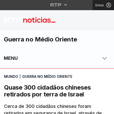
Entrar
Quase 300 cidadãos chi
Guerra no Médio Oriente
MENU
MUNDO
|
GUERRA NO MÉDIO ORIENTE
Quase 300 cidadãos chineses
retirados por terra de Israel
Cerca de 300 cidadãos chineses foram
retirados em segurança de Israel, através de