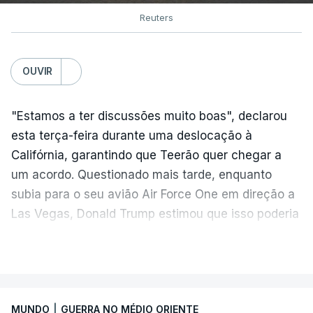
Reuters
OUVIR
"Estamos a ter discussões muito boas", declarou
esta terça-feira durante uma deslocação à
Califórnia, garantindo que Teerão quer chegar a
um acordo. Questionado mais tarde, enquanto
subia para o seu avião Air Force One em direção a
Las Vegas, Donald Trump estimou que isso poderia
acontecer "amanhã [hoje] ou no dia seguinte".
VER MAIS
O secretário de Estado norte-americano, Marco
Rubio, tinha dado conta na terça-feira de
"progressos" nas negociações com o Irão e Omã,
MUNDO
|
GUERRA NO MÉDIO ORIENTE