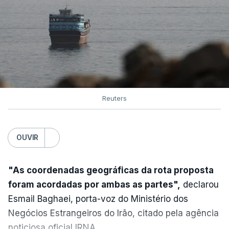
ERRO
100
ERROR ON HTML5 MEDIA ELEMENT
ESTE CONTEÚDO ESTÁ NESTE
MOMENTO INDISPONÍVEL
Reuters
OUVIR
Na terça-feira, Donald Trump e o emir do Catar,
xeque Tamim bin Hamad al-Thani, conversaram
por telefone sobre os esforços para "acalmar as
"As coordenadas geográficas da rota proposta
tensões"
entre Washington e Teerão e "aproximar
foram acordadas por ambas as partes",
declarou
as duas partes", indicou o palácio do Qatar num
Esmail Baghaei, porta-voz do Ministério dos
comunicado.
Negócios Estrangeiros do Irão, citado pela agência
noticiosa oficial IRNA.