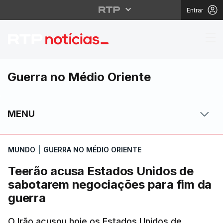
Entrar
Teerão acusa Estados 
Guerra no Médio Oriente
MENU
MUNDO
|
GUERRA NO MÉDIO ORIENTE
Teerão acusa Estados Unidos de
sabotarem negociações para fim da
guerra
O Irão acusou hoje os Estados Unidos de