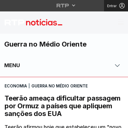
Entrar
Teerão ameaça dificu
Guerra no Médio Oriente
MENU
ECONOMIA
|
GUERRA NO MÉDIO ORIENTE
Teerão ameaça dificultar passagem
por Ormuz a países que apliquem
sanções dos EUA
Teerão afirmou hoje que estabeleceu um "novo