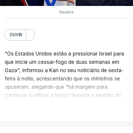
Reuters
OUVIR
"Os Estados Unidos estão a pressionar Israel para
que inicie um cessar-fogo de duas semanas em
Gaza", informou a Kan no seu noticiário de sexta-
feira à noite, acrescentando que os ministros se
opuseram, alegando que "há margem para
continuar a utilizar a força" durante a reunião do
Gabinete de Segurança de quinta-feira.
VER MAIS
A ideia de uma trégua tem a ver com a
necessidade de travar os ataques com vista à