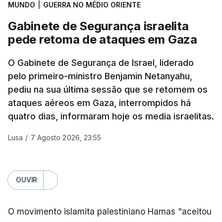
aplicação do plano de desarmamento do Hamas.
MUNDO
|
GUERRA NO MÉDIO ORIENTE
Gabinete de Segurança israelita
Além disso, o correspondente do canal de
pede retoma de ataques em Gaza
televisão israelita i24News, que também teve
acesso às deliberações do Gabinete, recordou na
O Gabinete de Segurança de Israel, liderado
sexta-feira que, após a reunião, ficou por decidir a
pelo primeiro-ministro Benjamin Netanyahu,
autorização formal de Israel para a entrada em
pediu na sua última sessão que se retomem os
Gaza da Força Internacional de Estabilização, um
ataques aéreos em Gaza, interrompidos há
contingente multinacional proposto no âmbito do
quatro dias, informaram hoje os media israelitas.
Conselho da Paz promovido por Trump.
Lusa
/
7 Agosto 2026, 23:55
Meios de comunicação social israelitas
informaram, após a reunião do Gabinete de
Segurança do país, que o órgão presidido por
OUVIR
Netanyahu exigiu durante a sessão de quinta-feira
a retoma dos ataques aéreos em Gaza,
O movimento islamita palestiniano Hamas "aceitou
interrompidos desde segunda-feira.