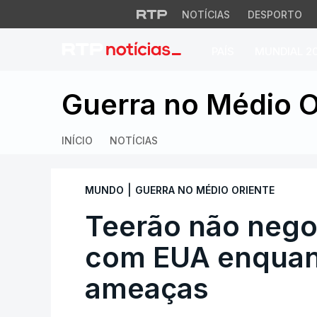
NOTÍCIAS
DESPORTO
PAÍS
MUNDIAL 2
Teerão não negoci
Guerra no Médio O
INÍCIO
NOTÍCIAS
|
MUNDO
GUERRA NO MÉDIO ORIENTE
Teerão não negoc
com EUA enquant
ameaças