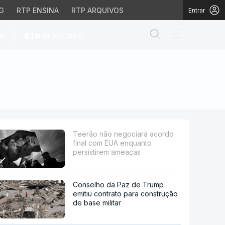
G
RTP ENSINA
RTP ARQUIVOS
Entrar
Abrir campo de
|
S
RTP
DESPORTO
UA enquanto persistire
Teerão não negociará acordo
final com EUA enquanto
persistirem ameaças
Conselho da Paz de Trump
emitiu contrato para construção
de base militar