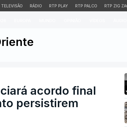
TELEVISÃO
RÁDIO
RTP PLAY
RTP PALCO
RTP ZIG ZA
026
EUROPA
MUNDO
OPINIÃO
VÍDEOS
ÁUDIO
ará acordo final com E
riente
iará acordo final
o persistirem