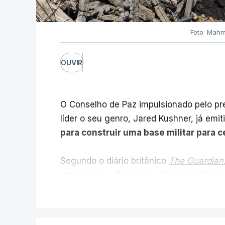
Foto: Mahm
OUVIR
O Conselho de Paz impulsionado pelo p
líder o seu genro, Jared Kushner, já emit
para construir uma base militar para 
Segundo o diário britânico
The Guardian
marroquinas. O contrato foi concedido à
Louisiana que já colaborou com a Admin
V
Médio Oriente, nomeadamente no Iraqu