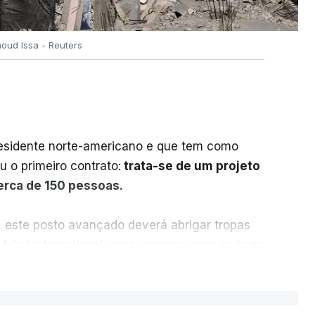
oud Issa - Reuters
residente norte-americano e que tem como
iu o primeiro contrato:
trata-se de um projeto
cerca de 150 pessoas.
, este posto avançado deverá abrigar tropas
 Arkel International, uma empresa com sede no
istração norte-americana em projetos no
ER MAIS
e.