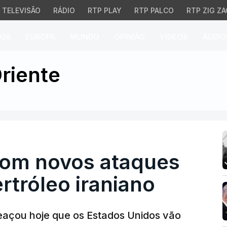
TELEVISÃO
RÁDIO
RTP PLAY
RTP PALCO
RTP ZIG ZA
026
EUROPA
MUNDO
OPINIÃO
VÍDEOS
ÁUDIO
novos ataques para cont
riente
om novos ataques
rtróleo iraniano
açou hoje que os Estados Unidos vão