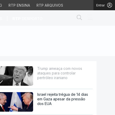
G
RTP ENSINA
RTP ARQUIVOS
Entrar
Abrir campo de
|
S
RTP
DESPORTO
rolar pertróleo irania
Trump ameaça com novos
ataques para controlar
pertróleo iraniano
Israel rejeita trégua de 14 dias
em Gaza apesar da pressão
dos EUA