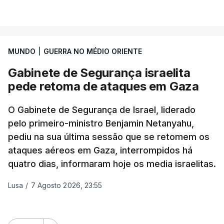
VER MAIS
A ideia de uma trégua tem a ver com a
necessidade de travar os ataques com vista à
aplicação do plano de desarmamento do Hamas.
MUNDO
|
GUERRA NO MÉDIO ORIENTE
Gabinete de Segurança israelita
Além disso, o correspondente do canal de
pede retoma de ataques em Gaza
televisão israelita i24News, que também teve
acesso às deliberações do Gabinete, recordou na
O Gabinete de Segurança de Israel, liderado
sexta-feira que, após a reunião, ficou por decidir a
pelo primeiro-ministro Benjamin Netanyahu,
autorização formal de Israel para a entrada em
pediu na sua última sessão que se retomem os
Gaza da Força Internacional de Estabilização, um
ataques aéreos em Gaza, interrompidos há
contingente multinacional proposto no âmbito do
quatro dias, informaram hoje os media israelitas.
Conselho da Paz promovido por Trump.
Lusa
/
7 Agosto 2026, 23:55
Meios de comunicação social israelitas
informaram, após a reunião do Gabinete de
Segurança do país, que o órgão presidido por