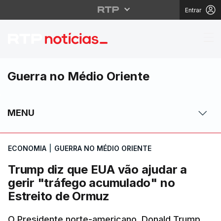
Entrar
Trump diz que EUA vão
Guerra no Médio Oriente
MENU
ECONOMIA
|
GUERRA NO MÉDIO ORIENTE
Trump diz que EUA vão ajudar a
gerir "tráfego acumulado" no
Estreito de Ormuz
O Presidente norte-americano, Donald Trump,