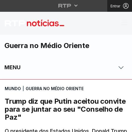
Entrar
Trump diz que Putin ac
Guerra no Médio Oriente
MENU
MUNDO
|
GUERRA NO MÉDIO ORIENTE
Trump diz que Putin aceitou convite
para se juntar ao seu "Conselho de
Paz"
O presidente dos Estados Unidos, Donald Trump