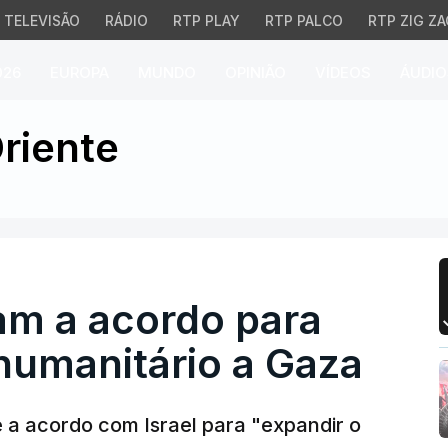
TELEVISÃO
RÁDIO
RTP PLAY
RTP PALCO
RTP ZIG ZA
026
EUROPA
MUNDO
OPINIÃO
VÍDEOS
ÁUDIO
m a acordo para aumenta
riente
am a acordo para
humanitário a Gaza
 a acordo com Israel para "expandir o