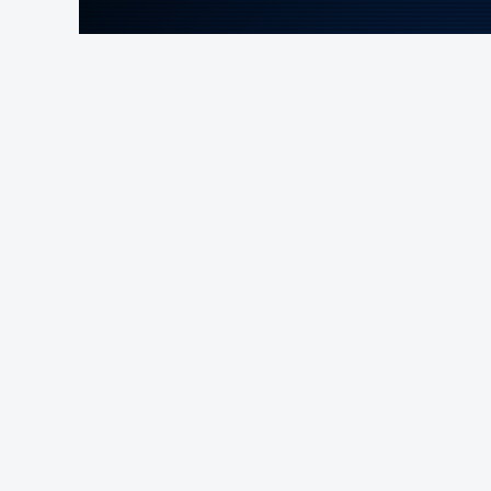
ERRO
100
ERROR ON HTML5 MEDIA ELEMENT
ESTE CONTEÚDO ESTÁ NESTE MOME
Apesar de não registar progressos nas 
americano prefere a via do entendimento 