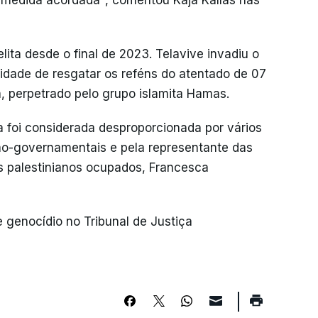
 medida acordada", comentou Kaja Kallas nas
ita desde o final de 2023. Telavive invadiu o
sidade de resgatar os reféns do atentado de 07
ta, perpetrado pelo grupo islamita Hamas.
ita foi considerada desproporcionada por vários
não-governamentais e pela representante das
s palestinianos ocupados, Francesca
e genocídio no Tribunal de Justiça