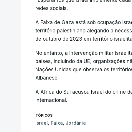
"Esperamos que Israel implemente cada
redes sociais.
A Faixa de Gaza está sob ocupação israel
território palestiniano alegando a neces
de outubro de 2023 em território israeli
No entanto, a intervenção militar israel
países, incluindo da UE, organizações 
Nações Unidas que observa os território
Albanese.
A África do Sul acusou Israel do crime d
Internacional.
TÓPICOS
Israel
,
Faixa
,
Jordânia