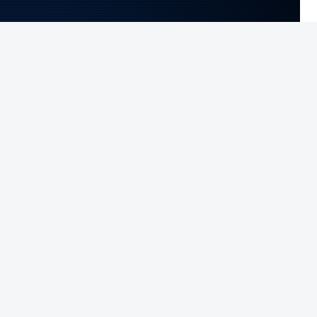
NTO INDISPONÍVEL
negociações de um acordo, o presidente norte-
para evitar o recurso à força.