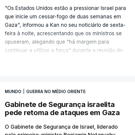
"Os Estados Unidos estão a pressionar Israel para
que inicie um cessar-fogo de duas semanas em
Gaza", informou a Kan no seu noticiário de sexta-
feira à noite, acrescentando que os ministros se
opuseram, alegando que "há margem para
continuar a utilizar a força" durante a reunião do
Gabinete de Segurança de quinta-feira.
VER MAIS
A ideia de uma trégua tem a ver com a
necessidade de travar os ataques com vista à
aplicação do plano de desarmamento do Hamas.
MUNDO
|
GUERRA NO MÉDIO ORIENTE
Gabinete de Segurança israelita
Além disso, o correspondente do canal de
pede retoma de ataques em Gaza
televisão israelita i24News, que também teve
acesso às deliberações do Gabinete, recordou na
O Gabinete de Segurança de Israel, liderado
sexta-feira que, após a reunião, ficou por decidir a
pelo primeiro-ministro Benjamin Netanyahu,