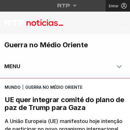
Entrar
UE quer integrar comi
Guerra no Médio Oriente
MENU
MUNDO
|
GUERRA NO MÉDIO ORIENTE
UE quer integrar comité do plano de
paz de Trump para Gaza
A União Europeia (UE) manifestou hoje intenção
de participar no novo organismo internacional