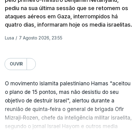
autorização formal de Israel para a entrada em
pediu na sua última sessão que se retomem os
Gaza da Força Internacional de Estabilização, um
ataques aéreos em Gaza, interrompidos há
contingente multinacional proposto no âmbito do
quatro dias, informaram hoje os media israelitas.
Conselho da Paz promovido por Trump.
Lusa
/
7 Agosto 2026, 23:55
Meios de comunicação social israelitas
informaram, após a reunião do Gabinete de
Segurança do país, que o órgão presidido por
OUVIR
Netanyahu exigiu durante a sessão de quinta-feira
a retoma dos ataques aéreos em Gaza,
O movimento islamita palestiniano Hamas "aceitou
interrompidos desde segunda-feira.
o plano de 15 pontos, mas não desistiu do seu
objetivo de destruir Israel", alertou durante a
"O Hamas aceitou o plano de 15 pontos, mas não
reunião de quinta-feira o general de brigada Ofir
renunciou ao seu objetivo de destruir Israel",
Mizraji-Rozen, chefe da inteligência militar israelita,
advertiu durante a reunião o brigadeiro-general Ofir
segundo o jornal Israel Hayom e outros media
Mizrahi-Rozen, chefe da inteligência militar do
locais.
Exército israelita, em declarações citadas pelo