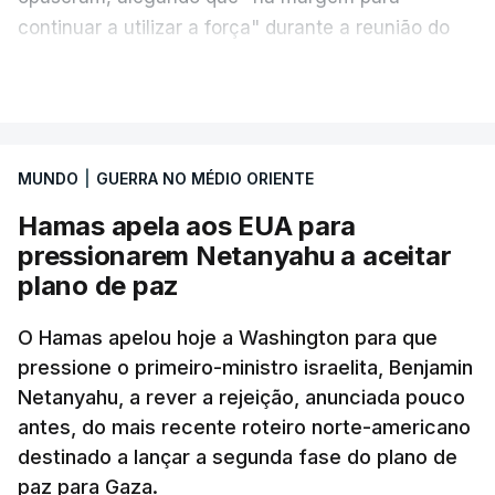
continuar a utilizar a força" durante a reunião do
Gabinete de Segurança de quinta-feira.
VER MAIS
A ideia de uma trégua tem a ver com a
necessidade de travar os ataques com vista à
aplicação do plano de desarmamento do Hamas.
MUNDO
|
GUERRA NO MÉDIO ORIENTE
Hamas apela aos EUA para
Além disso, o correspondente do canal de
pressionarem Netanyahu a aceitar
televisão israelita i24News, que também teve
plano de paz
acesso às deliberações do Gabinete, recordou na
sexta-feira que, após a reunião, ficou por decidir a
O Hamas apelou hoje a Washington para que
autorização formal de Israel para a entrada em
pressione o primeiro-ministro israelita, Benjamin
Gaza da Força Internacional de Estabilização, um
Netanyahu, a rever a rejeição, anunciada pouco
contingente multinacional proposto no âmbito do
antes, do mais recente roteiro norte-americano
Conselho da Paz promovido por Trump.
destinado a lançar a segunda fase do plano de
paz para Gaza.