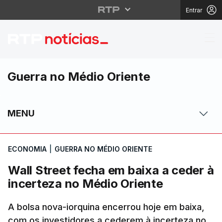
Entrar
Wall Street fecha em b
Guerra no Médio Oriente
MENU
ECONOMIA
|
GUERRA NO MÉDIO ORIENTE
Wall Street fecha em baixa a ceder à
incerteza no Médio Oriente
A bolsa nova-iorquina encerrou hoje em baixa,
com os investidores a cederem à incerteza no