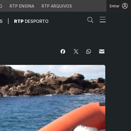
G
RTP ENSINA
RTP ARQUIVOS
Entrar
Abrir campo de
|
S
RTP
DESPORTO