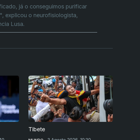
ficado, já o conseguimos purificar
, explicou o neurofisiologista,
ncia Lusa.
Tibete
40
3 Agosto 2026, 10:30