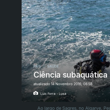
PAÍS
SAÚDE
|
Ciência subaquática
atualizado 14 Novembro 2016, 08:58
Luís Forra - Lusa
Ao largo de Sagres, no Algarve, P