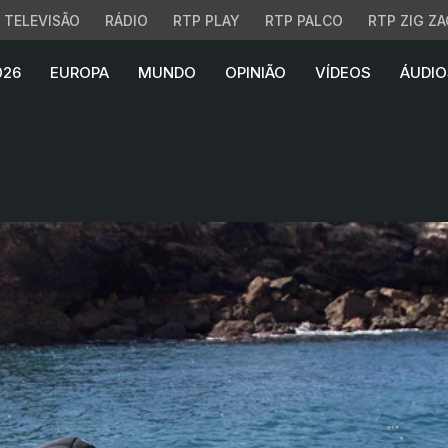
TELEVISÃO
RÁDIO
RTP PLAY
RTP PALCO
RTP ZIG ZA
026
EUROPA
MUNDO
OPINIÃO
VÍDEOS
ÁUDIO
ca