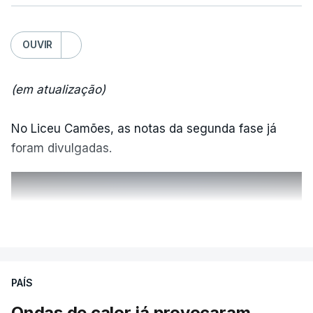
OUVIR
(em atualização)
No Liceu Camões, as notas da segunda fase já
foram divulgadas.
ERRO
100
VER MAIS
ERROR ON HTML5 MEDIA ELEMENT
ESTE CONTEÚDO ESTÁ NESTE
PAÍS
MOMENTO INDISPONÍVEL
Ondas de calor já provocaram