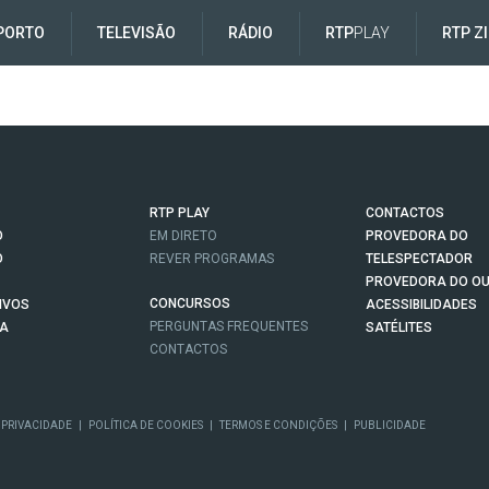
PORTO
TELEVISÃO
RÁDIO
RTP
PLAY
RTP Z
RTP PLAY
CONTACTOS
O
EM DIRETO
PROVEDORA DO
O
REVER PROGRAMAS
TELESPECTADOR
PROVEDORA DO OU
CONCURSOS
IVOS
ACESSIBILIDADES
PERGUNTAS FREQUENTES
NA
SATÉLITES
CONTACTOS
 PRIVACIDADE
|
POLÍTICA DE COOKIES
|
TERMOS E CONDIÇÕES
|
PUBLICIDADE