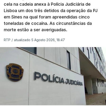
cela na cadeia anexa à Polícia Judiciária de
"Durante o fim de semana e nos últimos dias,
Lisboa um dos três detidos da operação da PJ
apercebamo-nos que ainda estão a ser
em Sines na qual foram apreendidas cinco
convocados professores para reapreciações"
,
toneladas de cocaína. As circunstâncias da
disse a professora à agência Lusa.
"Será
morte estão a ser averiguadas.
praticamente impossível termos a totalidade
das reapreciações na sexta-feira".
RTP
/
atualizado 5 Agosto 2026, 18:47
Segundo os docentes, o processo de reapreciação
está a enfrentar vários constrangimentos. Há
casos em que faltam os modelos preenchidos
pelos alunos com a alegação justificativa para o
pedido de reapreciação, ou os documentos que os
relatores devem preencher.
"Este é um processo muito mais burocrático"
,
sublinhou Cristina Mota, afirmando que, além do