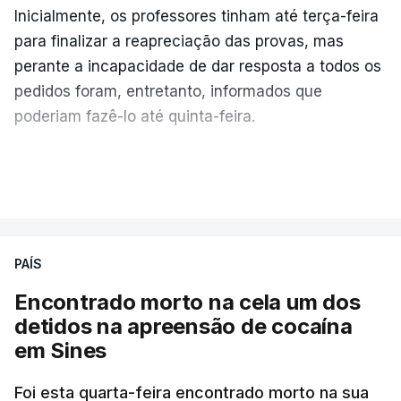
Inicialmente, os professores tinham até terça-feira
para finalizar a reapreciação das provas, mas
perante a incapacidade de dar resposta a todos os
pedidos foram, entretanto, informados que
poderiam fazê-lo até quinta-feira.
A intenção era que os resultados fossem
VER MAIS
publicados no dia seguinte (sexta-feira), o que
poderá não acontecer.
PAÍS
No domingo, estavam concluídos cerca de 50 por
cento dos mais de 20 mil pedidos de reapreciação,
Encontrado morto na cela um dos
mas Cristina Mota, porta-voz da Missão Escola
detidos na apreensão de cocaína
Pública, tem dúvidas de que o processo esteja
em Sines
concluído a tempo.
Foi esta quarta-feira encontrado morto na sua