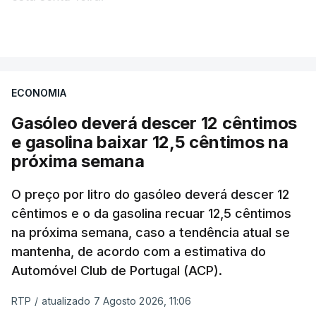
VER MAIS
Os preços globais dos alimentos atingiram o
seu nível mais elevado em três anos e meio,
ECONOMIA
com ondas de calor no Verão e conflitos na
Ucrânia e no Médio Oriente a elevar os
Gasóleo deverá descer 12 cêntimos
custos das colheitas.
e gasolina baixar 12,5 cêntimos na
próxima semana
O índice, que acompanha as variações mensais
de um cabaz de produtos alimentares
O preço por litro do gasóleo deverá descer 12
comercializados internacionalmente, subiu para
cêntimos e o da gasolina recuar 12,5 cêntimos
na próxima semana, caso a tendência atual se
131,1 pontos em julho, face aos 130,3 de junho.
mantenha, de acordo com a estimativa do
Automóvel Club de Portugal (ACP).
O aumento dos preços dos alimentos básicos
tende a traduzir-se em preços mais elevados
RTP
/
atualizado 7 Agosto 2026, 11:06
nas prateleiras nos meses seguintes, à medida