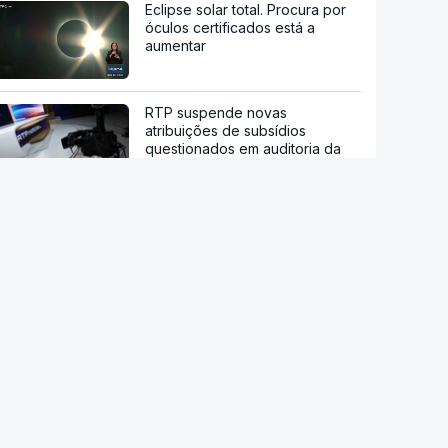
Eclipse solar total. Procura por
óculos certificados está a
aumentar
RTP suspende novas
atribuições de subsídios
questionados em auditoria da
IGF
IGAS arquiva processo de bebé
que morreu após a mãe ir a
cinco hospitais
RD Congo. Surto de ébola está
a espalhar-se a um ritmo sem
precedentes
Candidato presidencial
brasileiro Flávio Bolsonaro