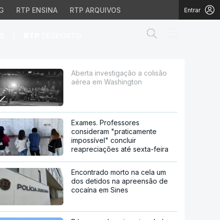
G
RTP ENSINA
RTP ARQUIVOS
Entrar
Abrir campo de
|
S
RTP
DESPORTO
ashington
Aberta investigação a colisão
aérea em Washington
Exames. Professores
consideram "praticamente
impossível" concluir
reapreciações até sexta-feira
Encontrado morto na cela um
dos detidos na apreensão de
cocaína em Sines