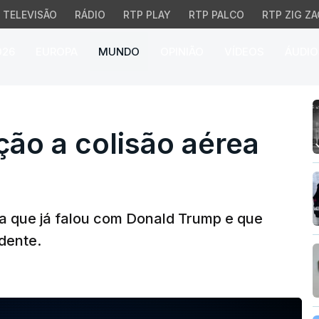
TELEVISÃO
RÁDIO
RTP PLAY
RTP PALCO
RTP ZIG ZA
026
EUROPA
MUNDO
OPINIÃO
VÍDEOS
ÁUDIO
ão a colisão aérea em W
ção a colisão aérea
ça que já falou com Donald Trump e que
idente.