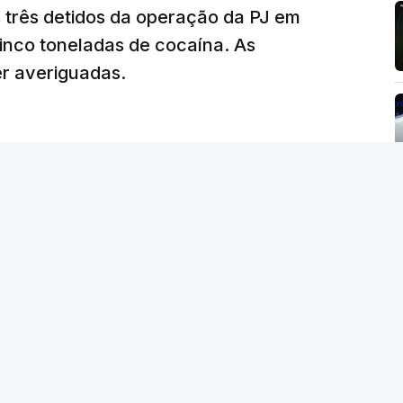
tam os modelos preenchidos pelos alunos com
s três detidos da operação da PJ em
de reapreciação, ou os documentos que os
inco toneladas de cocaína. As
er averiguadas.
crático"
, sublinhou Cristina Mota, afirmando
e de trabalho, alguns docentes não
evido a documentação em falta.
tro da Educação, Fernando Alexandre, disse na
postas estavam classificadas e que o
de e tranquilidade".