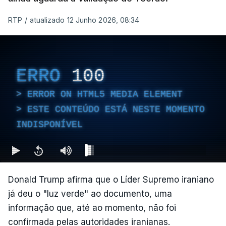
RTP
/
atualizado 12 Junho 2026, 08:34
ERRO
100
ERROR ON HTML5 MEDIA ELEMENT
ESTE CONTEÚDO ESTÁ NESTE MOMENTO
INDISPONÍVEL
Donald Trump afirma que o Líder Supremo iraniano
já deu o "luz verde" ao documento, uma
informação que, até ao momento, não foi
confirmada pelas autoridades iranianas.