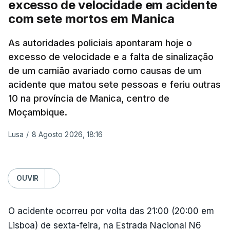
excesso de velocidade em acidente
televisão israelita i24News, que também teve
com sete mortos em Manica
acesso às deliberações do Gabinete, recordou na
sexta-feira que, após a reunião, ficou por decidir a
As autoridades policiais apontaram hoje o
autorização formal de Israel para a entrada em
excesso de velocidade e a falta de sinalização
Gaza da Força Internacional de Estabilização, um
de um camião avariado como causas de um
contingente multinacional proposto no âmbito do
acidente que matou sete pessoas e feriu outras
Conselho da Paz promovido por Trump.
10 na província de Manica, centro de
Moçambique.
Meios de comunicação social israelitas
informaram, após a reunião do Gabinete de
Lusa
/
8 Agosto 2026, 18:16
Segurança do país, que o órgão presidido por
Netanyahu exigiu durante a sessão de quinta-feira
a retoma dos ataques aéreos em Gaza,
OUVIR
interrompidos desde segunda-feira.
O acidente ocorreu por volta das 21:00 (20:00 em
"O Hamas aceitou o plano de 15 pontos, mas não
Lisboa) de sexta-feira, na Estrada Nacional N6
renunciou ao seu objetivo de destruir Israel",