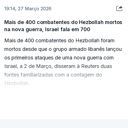
Mais a oeste, o exército israelita atingiu duas
19:14, 27 Março 2026
siderurgias na cidade de Isfahan, segundo a
emissora estatal Islamic Republic of Iran
Mais de 400 combatentes do Hezbollah mortos
na nova guerra, Israel fala em 700
Broadcasting (IRIB). Num desses ataques morreu
pelo menos uma pessoa e outras 15 ficaram
Mais de 400 combatentes do Hezbollah foram
feridas, informou a IRIB na sexta-feira.
mortos desde que o grupo armado libanês lançou
os primeiros ataques de uma nova guerra com
“Israel alega ter agido em coordenação com os
Israel, a 2 de Março, disseram à Reuters duas
EUA”, publicou Araghchi no X, acrescentando que
fontes familiarizadas com a contagem do
o ataque israelita “contradiz” o prazo alargado
Hezbollah.
por Trump para que Teerão renuncie ao controlo
do estreito.
O número representa o primeiro balanço geral
VER MAIS
divulgado dos combatentes do Hezbollah mortos
“O Irão vai cobrar um preço ALTO pelos crimes de
na crescente campanha aérea e terrestre de Israel
Israel”, acrescentou Araghchi.
no Líbano. O grupo emitiu comunicados