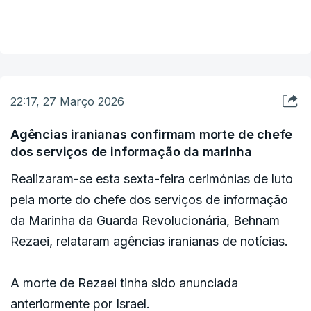
aliança assumiram-se contra o desencadear do
relações com os Emirados Árabes Unidos, o
VER MAIS
conflito no Médio Oriente.
Bahrein e outros países da região, tendo sido já
subscritos por outros países.
A expansão dos Acordos de Abraão mantém-se
22:17, 27 Março 2026
um dos principais objetivos de política externa da
administração Trump.
Agências iranianas confirmam morte de chefe
dos serviços de informação da marinha
"Esperamos que todos os países façam parte dos
Realizaram-se esta sexta-feira cerimónias de luto
Acordos de Abraão", disse o Presidente na sexta-
pela morte do chefe dos serviços de informação
feira, em Miami. "Temos alguns países muito
da Marinha da Guarda Revolucionária, Behnam
corajosos que já o fizeram".
Rezaei, relataram agências iranianas de notícias.
A morte de Rezaei tinha sido anunciada
anteriormente por Israel.