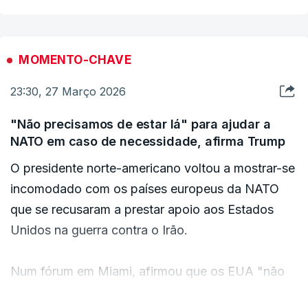
a gravidade dos ferimentos.
Fontes oficiais norte-americanas e árabes
MOMENTO-CHAVE
indicaram ao
Wall Street Journal
que dez militares
23:30, 27 Março 2026
norte-americanos ficaram feridos, dois deles em
estado grave.
"Não precisamos de estar lá" para ajudar a
NATO em caso de necessidade, afirma Trump
A base da força aérea de Principe Sultan é uma
O presidente norte-americano voltou a mostrar-se
das maior dos Estados Unidos na região do
incomodado com os países europeus da NATO
Médio Oriente.
que se recusaram a prestar apoio aos Estados
Unidos na guerra contra o Irão.
Desde o início do conflito com o Irão, a 28 de
fevereiro, morreram 13 militares norte-americanos
Num fórum em Miami, afirmou que os EUA "não
e mais de 300 ficaram feridos.
precisam de estar lá para ajudar a NATO",