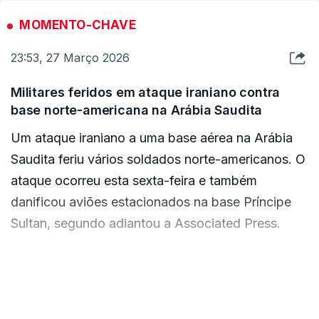
República Islâmica", afirmou o porta-voz do
MOMENTO-CHAVE
grupo rebelde, Yahya Saree, num vídeo publicado
23:53, 27 Março 2026
na rede social X.
Militares feridos em ataque iraniano contra
Até ao momento, os houthis não se envolveram
base norte-americana na Arábia Saudita
no conflito iniciado a 28 de fevereiro. Com o
Um ataque iraniano a uma base aérea na Arábia
posicionamento estratégico junto ao Mar
Saudita feriu vários soldados norte-americanos. O
Vermelho, estes aliados de Teerão poderão ainda
ataque ocorreu esta sexta-feira e também
assumir um papel decisivo.
danificou aviões estacionados na base Príncipe
Sultan, segundo adiantou a
Associated Press.
Na quarta-feira, o Irão ameaçou responder a uma
eventual invasão terrestre por parte dos Estados
O ataque envolveu um míssil iraniano e drones e
Unidos com mais ataques na região,
danificou várias aeronaves de reabastecimento.
VER MAIS
nomeadamente dando início a uma nova frente da
Não se sabe quantos soldados ficaram feridos ou
guerra no Mar Vermelho, junto ao Iémen.