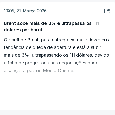
unidade de elite do grupo.
radiação fora da central", afirmou a Agência em
19:05, 27 Março 2026
comunicado.
Brent sobe mais de 3% e ultrapassa os 111
dólares por barril
O barril de Brent, para entrega em maio, inverteu a
tendência de queda de abertura e está a subir
mais de 3%, ultrapassando os 111 dólares, devido
à falta de progressos nas negociações para
alcançar a paz no Médio Oriente.
Pelas 17:00 de Lisboa, após o fecho dos
mercados europeus, o preço do barril de Brent,
VER MAIS
que serve de referência para as importações
europeias, subia 3,42% para 111,70 dólares,