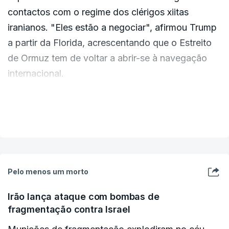
contactos com o regime dos clérigos xiitas
iranianos. "Eles estão a negociar", afirmou Trump
a partir da Florida, acrescentando que o Estreito
de Ormuz tem de voltar a abrir-se à navegação
internacional.
Durante o seu discurso na Cimeira de Prioridades
VER MAIS
da FII em Miami Beach, o Donald Trump referiu-se
ao Estreito de Ormuz como o “Estreito de Trump”.
“Têm de abrir, têm de abrir o Estreito de Trump.
Pelo menos um morto
Quer dizer, Ormuz”, disse à plateia.
Irão lança ataque com bombas de
fragmentação contra Israel
“Desculpem, peço desculpa. Que erro terrível”,
disse em tom de brincadeira. “As notícias falsas