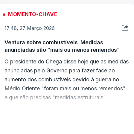
segundo os dados recolhidos pela agência EFE.
MOMENTO-CHAVE
Por sua vez, o WTI, a negociar em Nova Iorque,
17:48, 27 Março 2026
avançava 4,63%, para os 98,85 dólares por barril.
Ventura sobre combustíveis. Medidas
Os preços do petróleo nos mercados
anunciadas são "mais ou menos remendos"
internacionais voltaram a subir devido à falta de
O presidente do Chega disse hoje que as medidas
progressos nas negociações entre os Estados
anunciadas pelo Governo para fazer face ao
Unidos e o Irão para um cessar-fogo no Médio
aumento dos combustíveis devido à guerra no
Oriente, apesar de o Presidente dos Estados
Médio Oriente "foram mais ou menos remendos"
Unidos, Donald Trump, ter prolongado as tréguas
e que são precisas "medidas estruturais".
com a nação persa até segunda-feira, 06 de abril.
"Portanto, o que o Governo fez hoje foram mais
No sábado assinala-se um mês desde o início do
ou menos alguns remendos, eles não são
VER MAIS
conflito, período em que o barril de Brent subiu
despiciendos, não devem ser desvalorizados, são