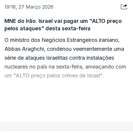
19:18, 27 Março 2026
siderurgias na cidade de Isfahan, segundo a
emissora estatal Islamic Republic of Iran
MNE do Irão. Israel vai pagar um "ALTO preço
Broadcasting (IRIB). Num desses ataques morreu
pelos ataques" desta sexta-feira
pelo menos uma pessoa e outras 15 ficaram
O ministro dos Negócios Estrangeiros iraniano,
feridas, informou a IRIB na sexta-feira.
Abbas Araghchi, condenou veementemente uma
série de ataques israelitas contra instalações
nucleares no país na sexta-feira, ameaçando com
um "ALTO preço pelos crimes de Israel".
As forças israelitas visaram na sexta-feira vários
locais nucleares iranianos, incluindo uma central
VER MAIS
de urânio e um reactor de água pesada no centro
do Irão.