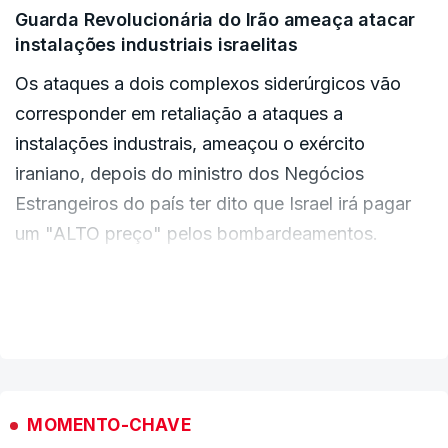
mundial de petróleo e gás, bem como outros
Guarda Revolucionária do Irão ameaça atacar
produtos essenciais.
instalações industriais israelitas
Enviar feedback e opiniões
Os ataques a dois complexos siderúrgicos vão
corresponder em retaliação a ataques a
instalações industrais, ameaçou o exército
iraniano, depois do ministro dos Negócios
Estrangeiros do país ter dito que Israel irá pagar
um "ALTO preço" pelos bombardeamentos.
As forças israelitas visaram na sexta-feira vários
VER MAIS
locais nucleares iranianos, incluindo uma central
de urânio e um reactor de água pesada no centro
do Irão.
MOMENTO-CHAVE
Mais a oeste, o exército israelita atingiu duas