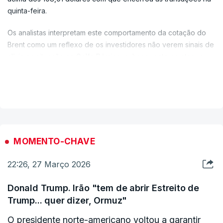
quinta-feira.
Os analistas interpretam este comportamento da cotação do
Brent como um reflexo de os investidores não verem sinais de
alívio na situação no Golfo Pérsico, subsequente ao ataque
israelo-norte-americano ao Irão.
VER MAIS
MOMENTO-CHAVE
22:26, 27 Março 2026
Donald Trump. Irão "tem de abrir Estreito de
Trump... quer dizer, Ormuz"
O presidente norte-americano voltou a garantir