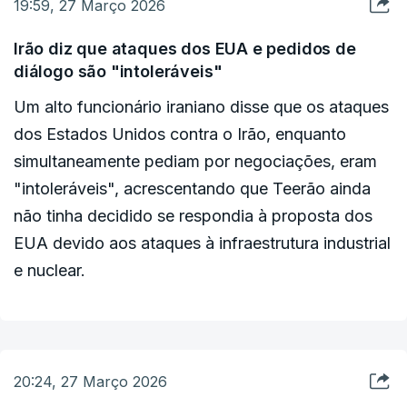
19:59, 27 Março 2026
A Guarda não especificou os proprietários dos
Irão diz que ataques dos EUA e pedidos de
três navios obrigados a regressar.
diálogo são "intoleráveis"
Um alto funcionário iraniano disse que os ataques
Dois gigantescos navios porta-contentores
dos Estados Unidos contra o Irão, enquanto
pertencentes à empresa de navegação chinesa
simultaneamente pediam por negociações, eram
Cosco, que estão retidos no Golfo desde o início
"intoleráveis", acrescentando que Teerão ainda
da guerra, também foram obrigados a regressar,
não tinha decidido se respondia à proposta dos
de acordo com a plataforma de rastreio marítimo
EUA devido aos ataques à infraestrutura industrial
Kpler.
e nuclear.
Esta decisão levanta novas questões sobre a
capacidade dos navios utilizarem esta rota
marítima estratégica, por onde passam
20:24, 27 Março 2026
normalmente 20 por cento do fornecimento