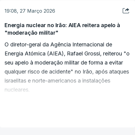
esporádicos sobre a morte de alguns
19:08, 27 Março 2026
combatentes individualmente, mas não forneceu
um balanço geral oficial.
Energia nuclear no Irão: AIEA reitera apelo à
"moderação militar"
Numa guerra de 2023-2024 com Israel, o
O diretor-geral da Agência Internacional de
Hezbollah emitiu comunicados diários de morte
Energia Atómica (AIEA), Rafael Grossi, reiterou "o
por cada combatente morto e afirmou, após a
seu apelo à moderação militar de forma a evitar
guerra, que cerca de 5.000 tinham sido mortos no
qualquer risco de acidente" no Irão, após ataques
total.
israelitas e norte-americanos a instalações
nucleares.
O exército israelita divulgou um número de baixas
superior ao reportado pelas fontes, afirmando
"A AIEA foi informada pelo Irão" sobre um ataque
VER MAIS
esta semana que matou pelo menos 700
que teve como alvo "hoje" a central de Arkadan,
combatentes do Hezbollah no Líbano, incluindo
na província de Yadz (centro do Irão). "Não foi
centenas de membros da Força Radwan, a
comunicado qualquer aumento dos níveis de