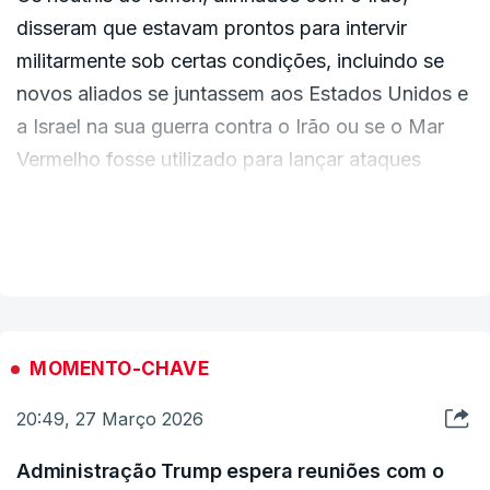
disseram que estavam prontos para intervir
militarmente sob certas condições, incluindo se
novos aliados se juntassem aos Estados Unidos e
a Israel na sua guerra contra o Irão ou se o Mar
Vermelho fosse utilizado para lançar ataques
contra o Irão.
VER MAIS
O porta-voz militar Yahya Saree fez as
declarações num discurso televisivo, à medida
que a guerra entre os EUA e Israel contra Teerão
se aproximava do fim da sua quarta semana.
MOMENTO-CHAVE
20:49, 27 Março 2026
"Estamos prontos para uma intervenção militar
direta no caso de uma nova aliança com os
Administração Trump espera reuniões com o
Estados Unidos e Israel contra o Irão", declarou.