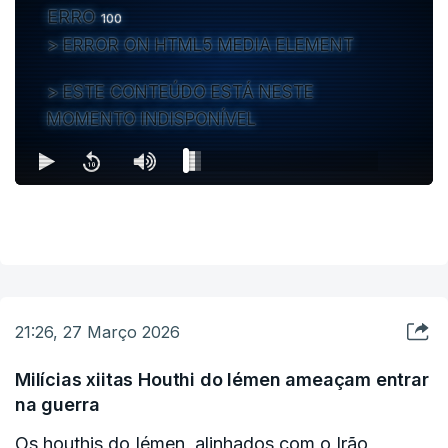
ERRO
100
ERROR ON HTML5 MEDIA ELEMENT
ESTE CONTEÚDO ESTÁ NESTE
MOMENTO INDISPONÍVEL
21:26, 27 Março 2026
Milícias xiitas Houthi do Iémen ameaçam entrar
na guerra
Os houthis do Iémen, alinhados com o Irão,