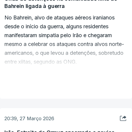
Bahrein ligada à guerra
dos EUA em Bagdad.
No Bahrein, alvo de ataques aéreos iranianos
O Iraque e os EUA estão empenhados em manter
desde o início da guerra, alguns residentes
o Iraque "fora do âmbito do conflito militar em
manifestaram simpatia pelo Irão e chegaram
curso na região", concluiu o comunicado.
mesmo a celebrar os ataques contra alvos norte-
americanos, o que levou a detenções, sobretudo
entre xiitas, segundo as ONG.
Desde 28 de Fevereiro, primeiro dia do conflito no
VER MAIS
Médio Oriente, as autoridades detiveram cerca de
200 pessoas, segundo o Instituto Bahrein para os
Direitos e a Democracia (BIRD), uma ONG
sediada no Reino Unido, e o Centro Al Amal para
20:39, 27 Março 2026
os Direitos Humanos e a Justiça, por vezes sob