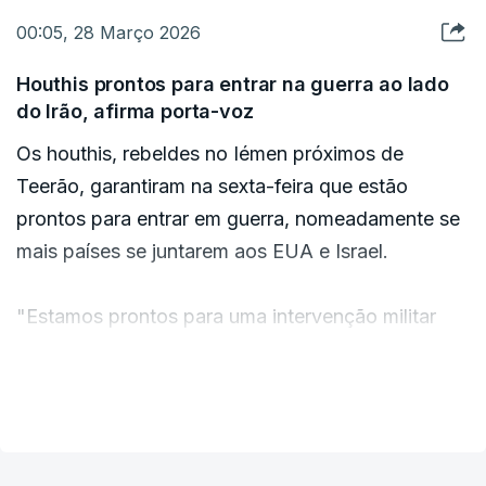
00:05, 28 Março 2026
Houthis prontos para entrar na guerra ao lado
do Irão, afirma porta-voz
Os houthis, rebeldes no Iémen próximos de
Teerão, garantiram na sexta-feira que estão
prontos para entrar em guerra, nomeadamente se
mais países se juntarem aos EUA e Israel.
"Estamos prontos para uma intervenção militar
direta em caso de uma nova aliança com os
Estados Unidos e Israel contra o Irão (...), de
VER MAIS
operações hostis contra o Irão ou qualquer país
muçulmano a partir do Mar Vermelho (...), e em
caso de continuação da escalada contra a