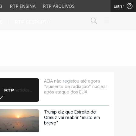
G
RTP ENSINA
RTP ARQUIVOS
Entrar
Abrir campo de
|
S
RTP
DESPORTO
radiação" nuclear após
AEIA não registou até agora
"aumento de radiação" nuclear
após ataque dos EUA
Trump diz que Estreito de
Ormuz vai reabrir "muito em
breve"