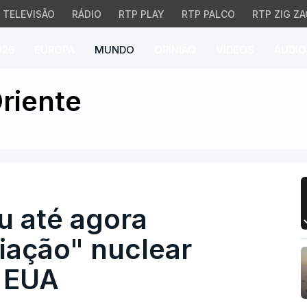
TELEVISÃO
RÁDIO
RTP PLAY
RTP PALCO
RTP ZIG ZA
026
EUROPA
MUNDO
OPINIÃO
VÍDEOS
ÁUDIO
 até agora "aumento de 
riente
u até agora
iação" nuclear
 EUA