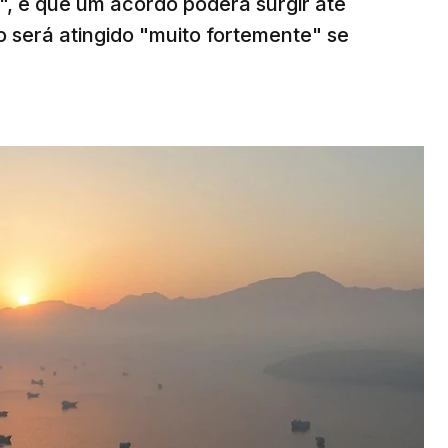
", e que um acordo poderá surgir até
o será atingido "muito fortemente" se