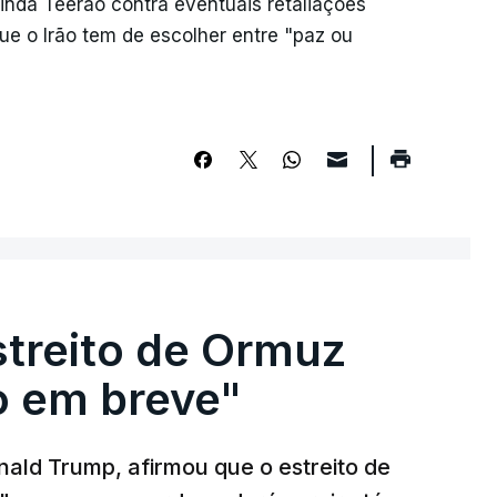
inda Teerão contra eventuais retaliações
ue o Irão tem de escolher entre "paz ou
streito de Ormuz
to em breve"
ald Trump, afirmou que o estreito de