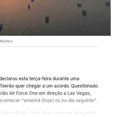
Reuters
declarou esta terça-feira durante uma
e Teerão quer chegar a um acordo. Questionado
vião Air Force One em direção a Las Vegas,
acontecer "amanhã [hoje] ou no dia seguinte".
 Marco Rubio, tinha dado conta na terça-feira