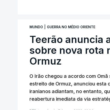
de "progressos" nas negociações com o 
V
do estreito.
Segundo o meio de comunicação Axios, qu
|
MUNDO
GUERRA NO MÉDIO ORIENTE
e
stá em discussão um acordo temporá
no estreito entre o Irão e o sultanato
Teerão anuncia
sobre nova rota 
Este acordo preliminar prevê, segundo o
entre através do estreito utilize uma rot
Ormuz
navio que saia siga uma trajetória merid
sem portagens ou direitos de passagem. 
período de 60 dias.
O Irão chegou a acordo com Omã 
estreito de Ormuz, anunciou esta q
iranianos adiantam, no entanto, q
reabertura imediata da via estrat