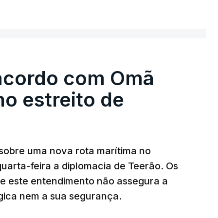
Irão e Omã, cujas costas se situam ao longo
ER MAIS
e cita "fontes regionais" não identificadas,
rio de 60 dias para organizar a passagem
 de Omã.
 acordo com Omã
no estreito de
 Axios, que todo o transporte marítimo que
a a norte nas águas iranianas, e que qualquer
ional nas águas controladas por Omã, tudo isto
A via central seria desminada durante este
sobre uma nova rota marítima no
uarta-feira a diplomacia de Teerão. Os
ue este entendimento não assegura a
égica nem a sua segurança.