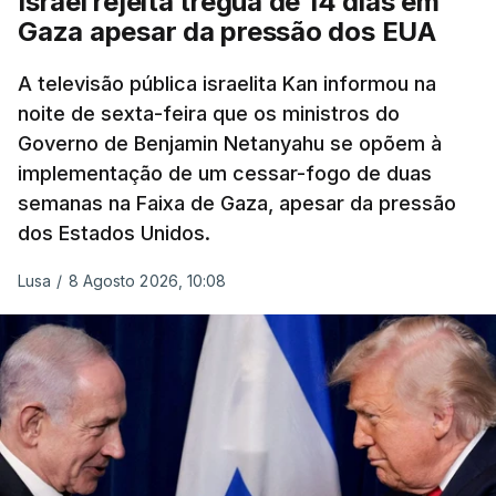
Israel rejeita trégua de 14 dias em
israelita, que nos últimos tempos vem dando conta
Gaza apesar da pressão dos EUA
de que o líder supremo iraniano estará em estado
crítico na sequência do bombardeamento que no
A televisão pública israelita Kan informou na
último dia de fevereiro passado matou o pai, o
noite de sexta-feira que os ministros do
ayatollah Ali Khamenei, e outros membros da
Governo de Benjamin Netanyahu se opõem à
família.
implementação de um cessar-fogo de duas
semanas na Faixa de Gaza, apesar da pressão
As imagens mostram Mojtaba Khamenei no que
dos Estados Unidos.
será uma aula religiosa, mas sem qualquer
indicação adicional.
Lusa
/
8 Agosto 2026, 10:08
ERRO
100
ERROR ON HTML5 MEDIA ELEMENT
ESTE CONTEÚDO ESTÁ NESTE