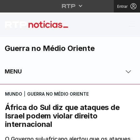
Entrar
África do Sul diz que a
Guerra no Médio Oriente
MENU
MUNDO
|
GUERRA NO MÉDIO ORIENTE
África do Sul diz que ataques de
Israel podem violar direito
internacional
O Governo sul-africano alertou que os ataques