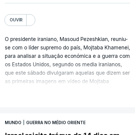
OUVIR
O presidente iraniano, Masoud Pezeshkian, reuniu-
se com o líder supremo do país, Mojtaba Khamenei,
para analisar a situação económica e a guerra com
os Estados Unidos, segundo os media iranianos,
que este sábado divulgaram aquelas que dizem ser
as primeiras imagens em vídeo de Mojtaba
Khamenei desde o início da guerra.
VER MAIS
O vídeo de 12 segundos, sem aúdio, data ou local
de gravação, foi colocado pela agência de notícias
Mehr na rede social Telegram, como aquilo que
MUNDO
|
GUERRA NO MÉDIO ORIENTE
pode ser considerada uma resposta à imprensa