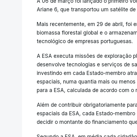
A 06 de março foi lançado o primeiro v
Ariane 6, que transportou um satélite d
Mais recentemente, em 29 de abril, foi e
biomassa florestal global e o armazenam
tecnológico de empresas portuguesas.
A ESA executa missões de exploração pl
desenvolve tecnologias e serviços de sat
investindo em cada Estado-membro atrav
espaciais, numa quantia mais ou menos e
para a ESA, calculada de acordo com o r
Além de contribuir obrigatoriamente par
espaciais da ESA, cada Estado-membro 
decidir o montante do financiamento que 
Segundo a ESA, em média cada cidadão