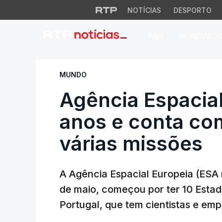
NOTÍCIAS
DESPORTO
PAÍS
MUNDIAL 2
Agência Espacial E
MUNDO
Agência Espacial
anos e conta co
várias missões
A Agência Espacial Europeia (ESA 
de maio, começou por ter 10 Esta
Portugal, que tem cientistas e em