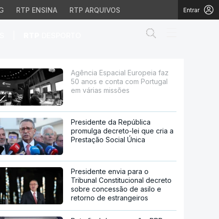
G
RTP ENSINA
RTP ARQUIVOS
Entrar
Abrir campo de
|
S
RTP
DESPORTO
conta com Portugal em 
Agência Espacial Europeia faz
50 anos e conta com Portugal
em várias missões
Presidente da República
promulga decreto-lei que cria a
Prestação Social Única
Presidente envia para o
Tribunal Constitucional decreto
sobre concessão de asilo e
retorno de estrangeiros