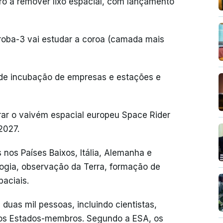
ro a remover lixo espacial, com lançamento
Proba-3 vai estudar a coroa (camada mais
 de incubação de empresas e estações e
rrar o vaivém espacial europeu Space Rider
2027.
nos Países Baixos, Itália, Alemanha e
logia, observação da Terra, formação de
aciais.
uas mil pessoas, incluindo cientistas,
 os Estados-membros. Segundo a ESA, os