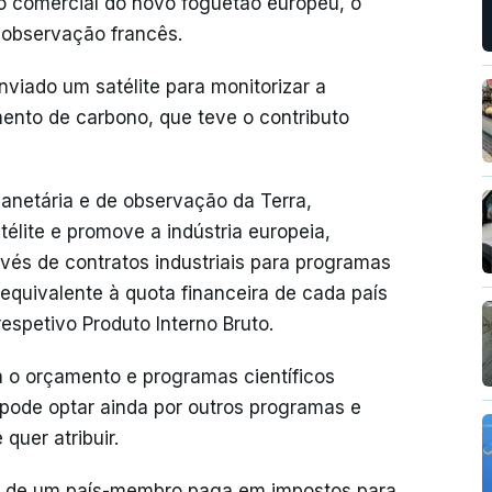
oo comercial do novo foguetão europeu, o
e observação francês.
nviado um satélite para monitorizar a
ento de carbono, que teve o contributo
anetária e de observação da Terra,
élite e promove a indústria europeia,
és de contratos industriais para programas
quivalente à quota financeira de cada país
espetivo Produto Interno Bruto.
a o orçamento e programas científicos
pode optar ainda por outros programas e
quer atribuir.
 de um país-membro paga em impostos para