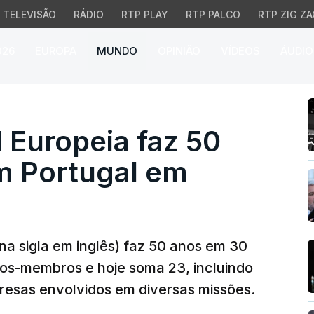
TELEVISÃO
RÁDIO
RTP PLAY
RTP PALCO
RTP ZIG ZA
026
EUROPA
MUNDO
OPINIÃO
VÍDEOS
ÁUDIO
uropeia faz 50 anos e 
 Europeia faz 50
m Portugal em
na sigla em inglês) faz 50 anos em 30
dos-membros e hoje soma 23, incluindo
presas envolvidos em diversas missões.