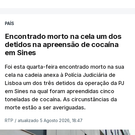
poderá não acontecer.
PAÍS
No domingo, estavam concluídos cerca de 50 por
cento dos mais de 20 mil pedidos de reapreciação,
Encontrado morto na cela um dos
mas Cristina Mota, porta-voz da Missão Escola
detidos na apreensão de cocaína
Pública, tem dúvidas de que o processo esteja
em Sines
concluído a tempo.
Foi esta quarta-feira encontrado morto na sua
cela na cadeia anexa à Polícia Judiciária de
"Durante o fim de semana e nos últimos dias,
Lisboa um dos três detidos da operação da PJ
apercebamo-nos que ainda estão a ser
em Sines na qual foram apreendidas cinco
convocados professores para reapreciações"
,
toneladas de cocaína. As circunstâncias da
disse a professora à agência Lusa.
"Será
morte estão a ser averiguadas.
praticamente impossível termos a totalidade
das reapreciações na sexta-feira".
RTP
/
atualizado 5 Agosto 2026, 18:47
Segundo os docentes, o processo de reapreciação