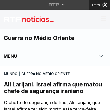
Entrar
Ali Larijani. Israel af
Guerra no Médio Oriente
MENU
MUNDO
|
GUERRA NO MÉDIO ORIENTE
Ali Larijani. Israel afirma que matou
chefe de segurança iraniano
O chefe de segurança do Irão, Ali Larijani, que
Israel afirma ter sido morto esta terça-feira,