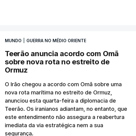
Segundo o diário britânico
The Guardian
, este
VER MAIS
posto avançado deverá abrigar tropas
marroquinas. O contrato foi concedido à Arkel
International, uma empresa com sede no Louisiana
MUNDO
|
GUERRA NO MÉDIO ORIENTE
que já colaborou com a Administração norte-
americana em projetos no Médio Oriente,
Teerão anuncia acordo com Omã
nomeadamente no Iraque.
sobre nova rota no estreito de
Ormuz
Com uma área muito reduzida,
esta pequena base
militar deverá ficar nos 60 por cento de
O Irão chegou a acordo com Omã sobre uma
nova rota marítima no estreito de Ormuz,
território de Gaza que Israel controla e a cerca
anunciou esta quarta-feira a diplomacia de
de 1,5 quilómetros da fronteira com Israel.
Teerão. Os iranianos adiantam, no entanto, que
Permite, desta forma, uma extração rápida em
este entendimento não assegura a reabertura
caso de ataque.
imediata da via estratégica nem a sua
segurança.
Segundo um funcionário do Conselho de Paz, a