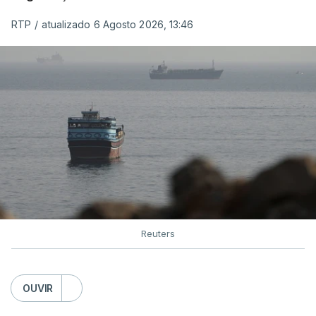
organização está na “fase final de preparação de
RTP
/
atualizado 6 Agosto 2026, 13:46
vários contratos” e que um deles “diz respeito às
instalações de apoio à Força Internacional de
Estabilização”.
“Este contrato será um dos muitos essenciais para
o futuro de Gaza”, acrescenta este funcionário.
Inicialmente, os
planos para esta base militar
para
uma futura Força Internacional de Estabilização
previam uma capacidade para 5.000 militares.
Reuters
Em novembro de 2025, uma resolução do
Conselho de Segurança da ONU aprovou o
OUVIR
estabelecimento de uma Força Internacional de
Estabilização para Gaza, sendo ainda incerto, a