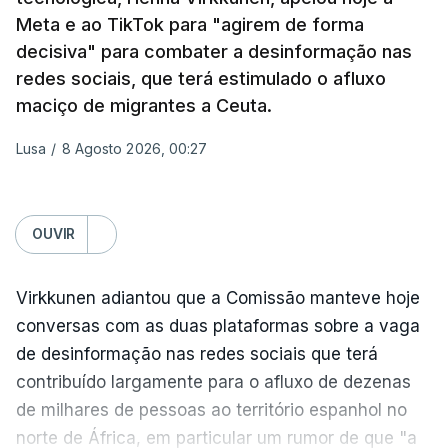
Meta e ao TikTok para "agirem de forma
Os primeiros ataques, ocorridos na noite de 17 para
decisiva" para combater a desinformação nas
18 de julho, fizeram oito mortos e quase 90 feridos
redes sociais, que terá estimulado o afluxo
em instalações nas regiões de Moscovo e Tambov
maciço de migrantes a Ceuta.
(centro-oeste).
Lusa
/
8 Agosto 2026, 00:27
Desde então, ataques de drones ucranianos
visaram locais próximos a São Petersburgo
(noroeste), Simferopol (na Crimeia), Krasnodar e
OUVIR
Volgogrado (sul) e também Samara (na margem
leste do rio Volga).
Virkkunen adiantou que a Comissão manteve hoje
Mais de quatro anos após o início da ofensiva
conversas com as duas plataformas sobre a vaga
russa em larga escala contra a Ucrânia, a
de desinformação nas redes sociais que terá
diplomacia está estagnada e ambos os países
contribuído largamente para o afluxo de dezenas
intensificam os ataques de longo alcance,
de milhares de pessoas ao território espanhol no
provocando um número crescente de vítimas civis.
norte de África, em particular um rumor de que "a