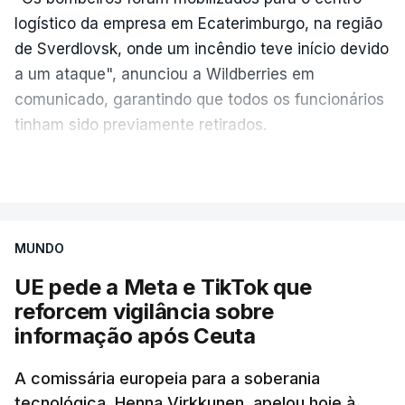
logístico da empresa em Ecaterimburgo, na região
de Sverdlovsk, onde um incêndio teve início devido
a um ataque", anunciou a Wildberries em
comunicado, garantindo que todos os funcionários
tinham sido previamente retirados.
Segundo o governador regional, Denis Pasler, três
VER MAIS
drones caíram hoje sobre o telhado do centro
logístico, sem deixar vítimas.
MUNDO
Desde meados de julho, a Ucrânia atingiu cerca de
UE pede a Meta e TikTok que
20 instalações pertencentes à Wildberries --- uma
reforcem vigilância sobre
plataforma de comércio online muito popular,
informação após Ceuta
frequentemente chamada de "Amazon russa" ---
espalhadas por quase toda a Rússia e na Crimeia
A comissária europeia para a soberania
anexada.
tecnológica, Henna Virkkunen, apelou hoje à