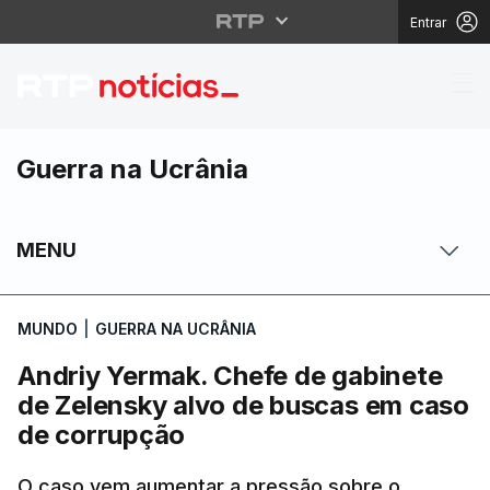
Entrar
Andriy Yermak. Chefe 
Guerra na Ucrânia
MENU
MUNDO
|
GUERRA NA UCRÂNIA
Andriy Yermak. Chefe de gabinete
de Zelensky alvo de buscas em caso
de corrupção
O caso vem aumentar a pressão sobre o