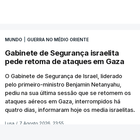
fronteira de Ceuta estava aberta".
VER MAIS
TÓPICOS
Crimeia Krasnodar Volgogrado
,
"As plataformas têm de agir de forma decisiva para
Wildberries
,
Petersburgo
preservar a integridade do espaço digital,
especialmente em situações de crise", afirmou
MUNDO
|
GUERRA NO MÉDIO ORIENTE
Henna Virkkunen, comissária da soberania
Gabinete de Segurança israelita
tecnológica, segurança e democracia.
pede retoma de ataques em Gaza
"A monitorização deve ser reforçada, a
O Gabinete de Segurança de Israel, liderado
cooperação com os verificadores de factos deve
pelo primeiro-ministro Benjamin Netanyahu,
ser consolidada", acrescentou a comissária,
pediu na sua última sessão que se retomem os
adiantando que a União Europeia irá fazer um
ataques aéreos em Gaza, interrompidos há
acompanhamento da situação na segunda-feira.
quatro dias, informaram hoje os media israelitas.
Cerca de 72.000 pessoas entraram na cidade
Lusa
/
7 Agosto 2026, 23:55
autónoma espanhola de Ceuta, situada no norte de
África, em 24 horas na semana passada e 70.000