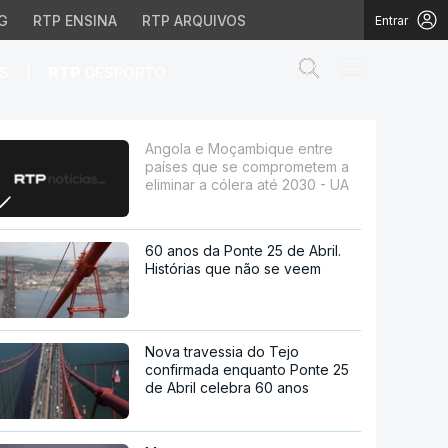
G
RTP ENSINA
RTP ARQUIVOS
Entrar
Abrir campo de
|
S
RTP
DESPORTO
 comprometem a elimina
Angola e Moçambique entre
países que se comprometem a
eliminar a cólera até 2030 - UA
60 anos da Ponte 25 de Abril.
Histórias que não se veem
Nova travessia do Tejo
confirmada enquanto Ponte 25
de Abril celebra 60 anos