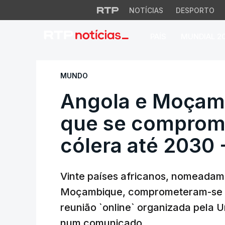
NOTÍCIAS
DESPORTO
PAÍS
MUNDIAL 2
Angola e Moçambiq
MUNDO
Angola e Moçamb
que se comprome
cólera até 2030 
Vinte países africanos, nomeadam
Moçambique, comprometeram-se a 
reunião `online` organizada pela U
num comunicado.