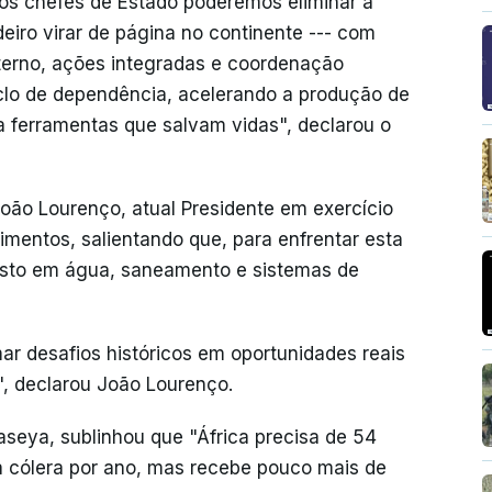
os chefes de Estado poderemos eliminar a
eiro virar de página no continente --- com
interno, ações integradas e coordenação
clo de dependência, acelerando a produção de
a ferramentas que salvam vidas", declarou o
ão Lourenço, atual Presidente em exercício
imentos, salientando que, para enfrentar esta
usto em água, saneamento e sistemas de
r desafios históricos em oportunidades reais
, declarou João Lourenço.
aseya, sublinhou que "África precisa de 54
a cólera por ano, mas recebe pouco mais de