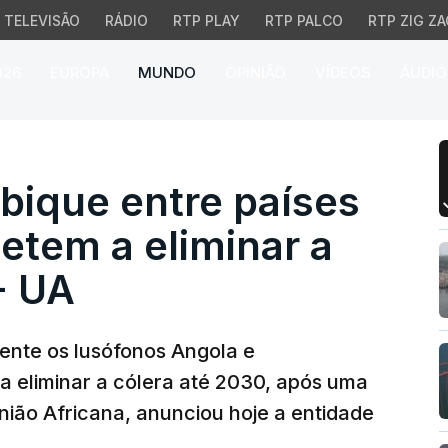
TELEVISÃO
RÁDIO
RTP PLAY
RTP PALCO
RTP ZIG ZA
026
EUROPA
MUNDO
OPINIÃO
VÍDEOS
ÁUDIO
ue entre países que se
ique entre países
tem a eliminar a
- UA
ente os lusófonos Angola e
eliminar a cólera até 2030, após uma
nião Africana, anunciou hoje a entidade