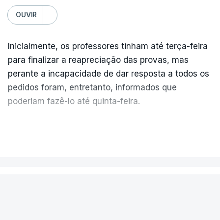
OUVIR
Inicialmente, os professores tinham até terça-feira
para finalizar a reapreciação das provas, mas
perante a incapacidade de dar resposta a todos os
pedidos foram, entretanto, informados que
poderiam fazê-lo até quinta-feira.
A intenção era que os resultados fossem
VER MAIS
publicados no dia seguinte (sexta-feira), o que
poderá não acontecer.
PAÍS
No domingo, estavam concluídos cerca de 50 por
cento dos mais de 20 mil pedidos de reapreciação,
Encontrado morto na cela um dos
mas Cristina Mota, porta-voz da Missão Escola
detidos na apreensão de cocaína