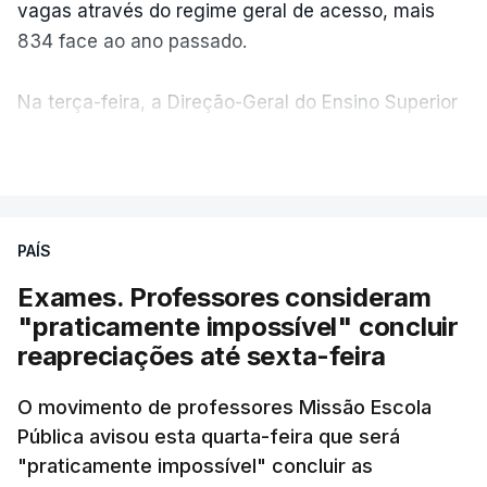
vagas através do regime geral de acesso, mais
834 face ao ano passado.
Na terça-feira, a Direção-Geral do Ensino Superior
(DGES) contabilizava já perto de 55 mil candidatos,
VER MAIS
ultrapassando o total de 49.595 inscritos na 1.ª
fase do concurso do ano passado.
PAÍS
No primeiro dia do concurso deste ano, apenas
304 alunos tinham apresentado candidatura, muito
Exames. Professores consideram
abaixo dos 10 mil que o tinham feito no primeiro dia
"praticamente impossível" concluir
do concurso do ano passado.
reapreciações até sexta-feira
Pela primeira vez este ano, quase 300 mil exames
O movimento de professores Missão Escola
Pública avisou esta quarta-feira que será
nacionais do ensino secundário foram avaliados
"praticamente impossível" concluir as
em formato digital, mas o processo registou várias