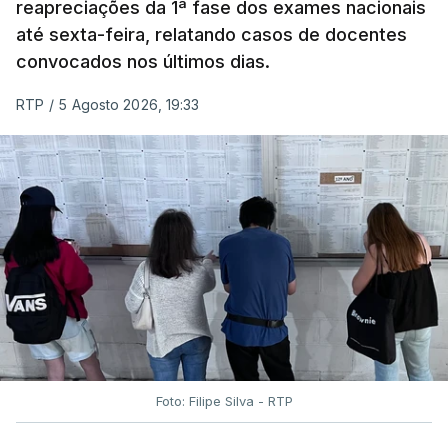
reapreciações da 1ª fase dos exames nacionais
falhas técnicas, obrigando ao adiamento por
até sexta-feira, relatando casos de docentes
alguns dias da divulgação das notas.
convocados nos últimos dias.
RTP
/
5 Agosto 2026, 19:33
Foto: Filipe Silva - RTP