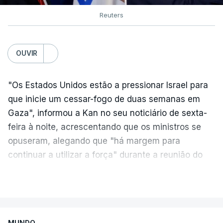
Reuters
OUVIR
"Os Estados Unidos estão a pressionar Israel para
que inicie um cessar-fogo de duas semanas em
Gaza", informou a Kan no seu noticiário de sexta-
feira à noite, acrescentando que os ministros se
opuseram, alegando que "há margem para
continuar a utilizar a força" durante a reunião do
Gabinete de Segurança de quinta-feira.
VER MAIS
A ideia de uma trégua tem a ver com a
necessidade de travar os ataques com vista à
aplicação do plano de desarmamento do Hamas.
MUNDO