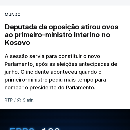
"O Hamas aceitou o plano de 15 pontos, mas não
MUNDO
renunciou ao seu objetivo de destruir Israel",
advertiu durante a reunião o brigadeiro-general Ofir
Deputada da oposição atirou ovos
Mizrahi-Rozen, chefe da inteligência militar do
ao primeiro-ministro interino no
Exército israelita, em declarações citadas pelo
Kosovo
jornal Israel Hayom e reproduzidas por outros
A sessão servia para constituir o novo
meios de comunicação social do país.
Parlamento, após as eleições antecipadas de
"É evidente que o Hamas está a tentar passar-nos
junho. O incidente aconteceu quando o
a responsabilidade", acrescentou Mizrahi-Rozen.
primeiro-ministro pediu mais tempo para
nomear o presidente do Parlamento.
Por seu lado, David Zini, chefe do Shin Bet -- o
9 min.
RTP
/
serviço de segurança interna israelita --, advertiu o
gabinete de que o acordo do Hamas sobre o roteiro
para Gaza é uma "emboscada estratégica",
destinada a ganhar tempo e a garantir que Israel