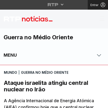
Entrar
Ataque israelita atingi
Guerra no Médio Oriente
MENU
MUNDO
|
GUERRA NO MÉDIO ORIENTE
Ataque israelita atingiu central
nuclear no Irão
A Agência Internacional de Energia Atómica
(AIEA) confirmou hoje que a central nuclear