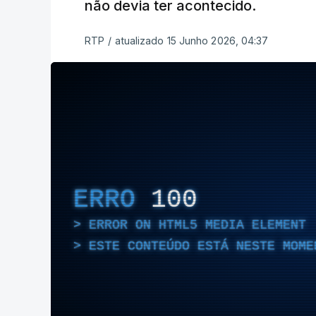
não devia ter acontecido.
RTP
/
atualizado 15 Junho 2026, 04:37
ERRO
100
ERROR ON HTML5 MEDIA ELEMENT
ESTE CONTEÚDO ESTÁ NESTE MOME