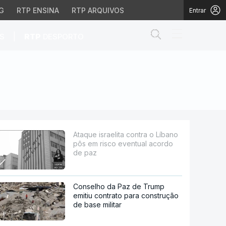
G
RTP ENSINA
RTP ARQUIVOS
Entrar
Abrir campo de
|
S
RTP
DESPORTO
isco eventual acordo de 
Ataque israelita contra o Líbano
pôs em risco eventual acordo
de paz
Conselho da Paz de Trump
emitiu contrato para construção
de base militar