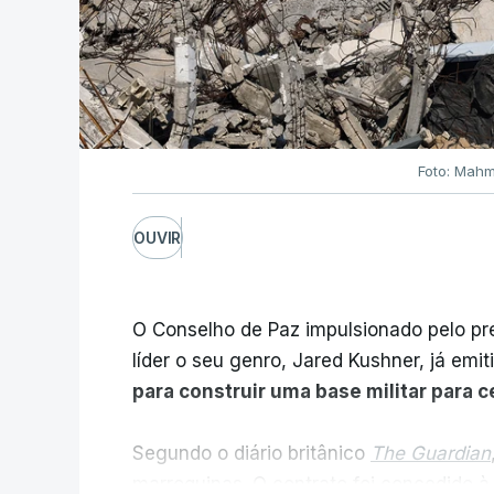
Foto: Mahm
OUVIR
O Conselho de Paz impulsionado pelo p
líder o seu genro, Jared Kushner, já emit
para construir uma base militar para 
Segundo o diário britânico
The Guardian
marroquinas. O contrato foi concedido à