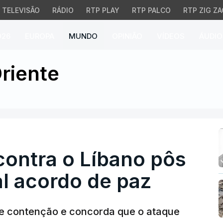
TELEVISÃO
RÁDIO
RTP PLAY
RTP PALCO
RTP ZIG ZA
026
EUROPA
MUNDO
OPINIÃO
VÍDEOS
ÁUDIO
ontra o Líbano pôs em r
riente
 contra o Líbano pôs
l acordo de paz
de contenção e concorda que o ataque