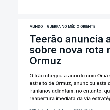
Louisiana que já colaborou com a Admin
V
Médio Oriente, nomeadamente no Iraqu
Com uma área muito reduzida,
esta peq
|
MUNDO
GUERRA NO MÉDIO ORIENTE
cento de território de Gaza que Israel
Teerão anuncia
fronteira com Israel. Permite, desta 
ataque.
sobre nova rota 
Ormuz
Segundo um funcionário do Conselho de P
preparação de vários contratos” e que um
Força Internacional de Estabilização”.
O Irão chegou a acordo com Omã 
estreito de Ormuz, anunciou esta q
“Este contrato será um dos muitos essen
iranianos adiantam, no entanto, q
funcionário.
reabertura imediata da via estrat
Inicialmente, os
planos para esta base mi