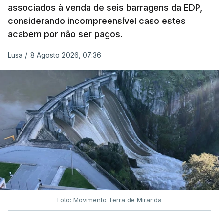
associados à venda de seis barragens da EDP,
inquéritos e averiguações aos seus mandatos à
considerando incompreensível caso estes
frente da polícia criminal, Luís Neves está há
acabem por não ser pagos.
praticamente um mês sem sair do topo das
notícias.
Lusa
/
8 Agosto 2026, 07:36
ARTIGOS RELACIONADOS
Nova polémica com Luís
Neves. Ministro nega
favorecimento a construtora
DST
7 Agosto 2026, 20:28
Foto: Movimento Terra de Miranda
Partidos criticam silêncio de
Luís Montenegro nas