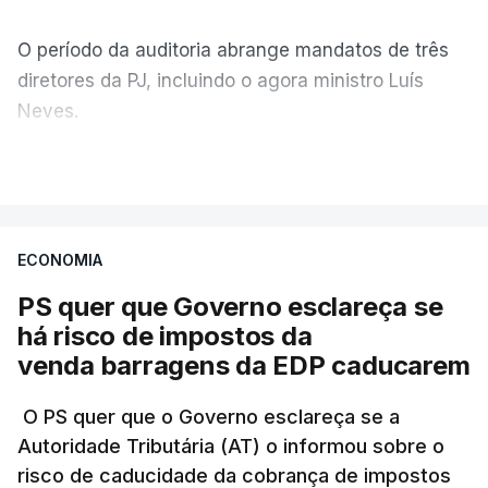
O período da auditoria abrange mandatos de três
diretores da PJ, incluindo o agora ministro Luís
Neves.
VER MAIS
A Judiciária confirma que foi o atual diretor quem
sugeriu esta auditoria e que a ministra concordou.
ECONOMIA
Não há prazos fixados para a conclusão desta
avaliação à Polícia Judiciária.
PS quer que Governo esclareça se
há risco de impostos da
Do início da polémica com a revelação de obras a
venda barragens da EDP caducarem
título pessoal, numa propriedade no Alentejo, feitas
pelo mesmo empreiteiro contratado 17 vezes para
O PS quer que o Governo esclareça se a
Autoridade Tributária (AT) o informou sobre o
obras na Polícia Judiciária (PJ) até aos últimos dias,
risco de caducidade da cobrança de impostos
em que até do Governo surgiram ordens para mais