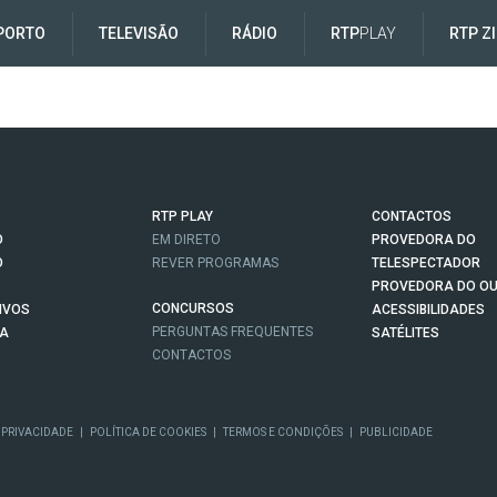
PORTO
TELEVISÃO
RÁDIO
RTP
PLAY
RTP Z
RTP PLAY
CONTACTOS
O
EM DIRETO
PROVEDORA DO
O
REVER PROGRAMAS
TELESPECTADOR
PROVEDORA DO OU
CONCURSOS
IVOS
ACESSIBILIDADES
PERGUNTAS FREQUENTES
NA
SATÉLITES
CONTACTOS
 PRIVACIDADE
|
POLÍTICA DE COOKIES
|
TERMOS E CONDIÇÕES
|
PUBLICIDADE