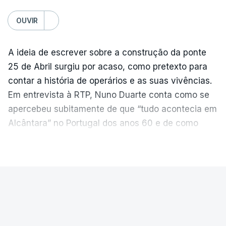
OUVIR
A ideia de escrever sobre a construção da ponte
25 de Abril surgiu por acaso, como pretexto para
contar a história de operários e as suas vivências.
Em entrevista à RTP, Nuno Duarte conta como se
apercebeu subitamente de que “tudo acontecia em
Alcântara” no Portugal dos anos 60 e de como
poderia incluir esta obra marcante na ficção. Hoje,
VER MAIS
quando passa pelo aço de cor avermelhada que
faz a ligação entre as duas margens do Tejo, sorri
e reconhece como a ponte mudou a sua vida de
PAÍS
forma inesperada, através da literatura.
Ponte 25 de Abril celebra seis
Em
“Pés de Barro”,
lê-se a história ficcionada de