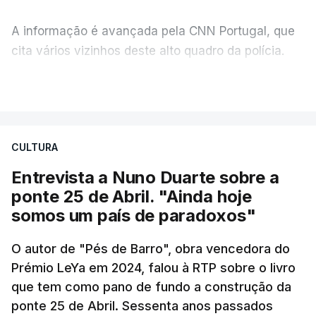
A informação é avançada pela CNN Portugal, que
cita vários vizinhos deste alto quadro da polícia.
VER MAIS
Foi o diretor financeiro, Álvaro Pires, que assumiu a
responsabilidade de sugerir as instalações da
Construbarcelos para acolher um atrelado
CULTURA
apreendido numa operação de droga.
Entrevista a Nuno Duarte sobre a
ponte 25 de Abril. "Ainda hoje
somos um país de paradoxos"
O autor de "Pés de Barro", obra vencedora do
Prémio LeYa em 2024, falou à RTP sobre o livro
que tem como pano de fundo a construção da
ponte 25 de Abril. Sessenta anos passados