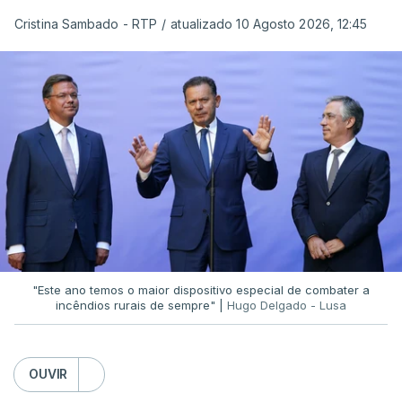
Cristina Sambado - RTP
/
atualizado 10 Agosto 2026, 12:45
O diretor da PJ aproveitou ainda para apelar à
serenidade interna e externa
da instituição e diz
que só a investigação vai permitir apurar se houve
ou não imprudências.
Já a ministra da Justiça, em reação à auditoria
feita à Polícia Judiciária, disse que a ação pautou-
se por um único objetivo:
"proteger a PJ e
defender as instituições"
.
"Este ano temos o maior dispositivo especial de combater a
incêndios rurais de sempre" |
Hugo Delgado - Lusa
ERRO
100
OUVIR
ERROR ON HTML5 MEDIA ELEMENT