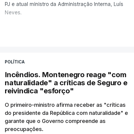
PJ e atual ministro da Administração Interna, Luís
Neves.
Carlos Cabreiro diz que a imagem da PJ não sai
VER MAIS
manchada porque
"é uma instituição com provas
dadas, com 81 anos de história e com cerca de
cinco mil trabalhadores, que, apesar de tudo e
POLÍTICA
das notícias que são dadas diariamente,
continuam a trabalhar"
.
Incêndios. Montenegro reage "com
naturalidade" a críticas de Seguro e
reivindica "esforço"
ERRO
100
O primeiro-ministro afirma receber as "críticas
ERROR ON HTML5 MEDIA ELEMENT
do presidente da República com naturalidade" e
garante que o Governo compreende as
ESTE CONTEÚDO ESTÁ NESTE
preocupações.
MOMENTO INDISPONÍVEL